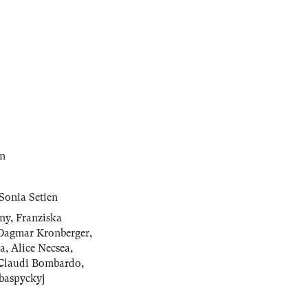
in
Sonia Setien
rny
,
Franziska
Dagmar Kronberger
,
a
,
Alice Necsea
,
Claudi Bombardo
,
baspyckyj