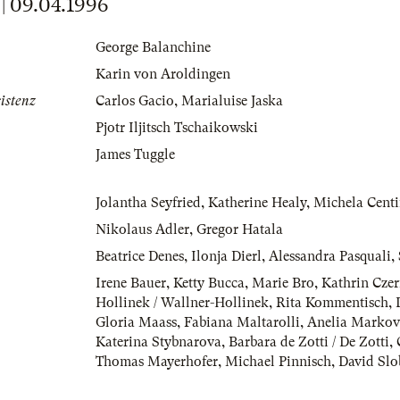
 09.04.1996
George Balanchine
Karin von Aroldingen
istenz
Carlos Gacio
,
Marialuise Jaska
Pjotr Iljitsch Tschaikowski
James Tuggle
Jolantha Seyfried
,
Katherine Healy
,
Michela Cent
Nikolaus Adler
,
Gregor Hatala
Beatrice Denes
,
Ilonja Dierl
,
Alessandra Pasquali
,
Irene Bauer
,
Ketty Bucca
,
Marie Bro
,
Kathrin Cze
Hollinek / Wallner-Hollinek
,
Rita Kommentisch
,
Gloria Maass
,
Fabiana Maltarolli
,
Anelia Markov
Katerina Stybnarova
,
Barbara de Zotti / De Zotti
,
Thomas Mayerhofer
,
Michael Pinnisch
,
David Slo