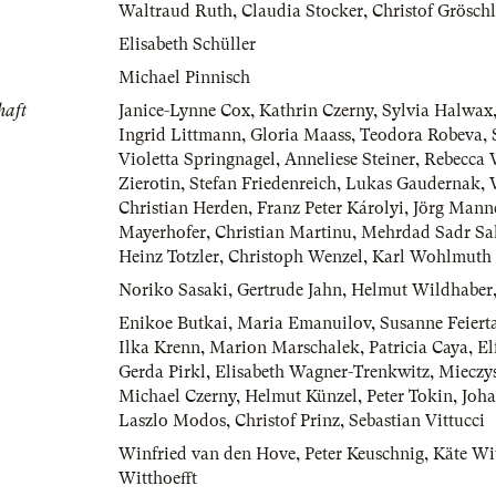
Waltraud Ruth
,
Claudia Stocker
,
Christof Gröschl
Elisabeth Schüller
Michael Pinnisch
haft
Janice-Lynne Cox
,
Kathrin Czerny
,
Sylvia Halwax
Ingrid Littmann
,
Gloria Maass
,
Teodora Robeva
,
Violetta Springnagel
,
Anneliese Steiner
,
Rebecca 
Zierotin
,
Stefan Friedenreich
,
Lukas Gaudernak
,
Christian Herden
,
Franz Peter Károlyi
,
Jörg Mann
Mayerhofer
,
Christian Martinu
,
Mehrdad Sadr Sal
Heinz Totzler
,
Christoph Wenzel
,
Karl Wohlmuth
Noriko Sasaki
,
Gertrude Jahn
,
Helmut Wildhaber
Enikoe Butkai
,
Maria Emanuilov
,
Susanne Feiert
Ilka Krenn
,
Marion Marschalek
,
Patricia Caya
,
El
Gerda Pirkl
,
Elisabeth Wagner-Trenkwitz
,
Mieczy
Michael Czerny
,
Helmut Künzel
,
Peter Tokin
,
Joha
Laszlo Modos
,
Christof Prinz
,
Sebastian Vittucci
Winfried van den Hove
,
Peter Keuschnig
,
Käte Wit
Witthoefft