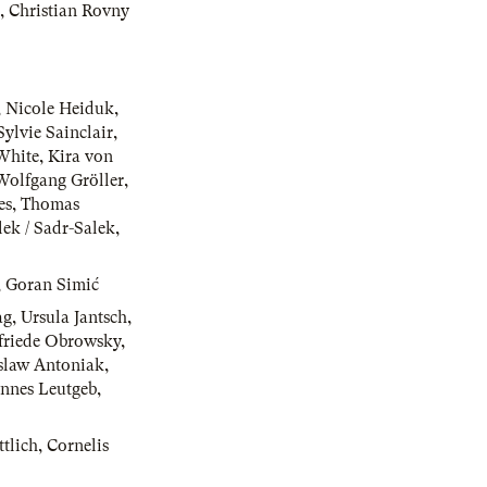
,
Christian Rovny
,
Nicole Heiduk
,
Sylvie Sainclair
,
White
,
Kira von
Wolfgang Gröller
,
es
,
Thomas
ek / Sadr-Salek
,
,
Goran Simić
ag
,
Ursula Jantsch
,
friede Obrowsky
,
slaw Antoniak
,
nnes Leutgeb
,
tlich
,
Cornelis