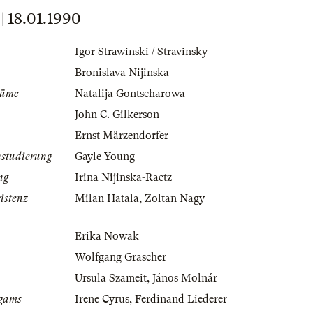
18.01.1990
Igor Strawinski / Stravinsky
Bronislava Nijinska
tüme
Natalija Gontscharowa
John C. Gilkerson
Ernst Märzendorfer
nstudierung
Gayle Young
ng
Irina Nijinska-Raetz
istenz
Milan Hatala
,
Zoltan Nagy
Erika Nowak
Wolfgang Grascher
Ursula Szameit
,
János Molnár
igams
Irene Cyrus
,
Ferdinand Liederer