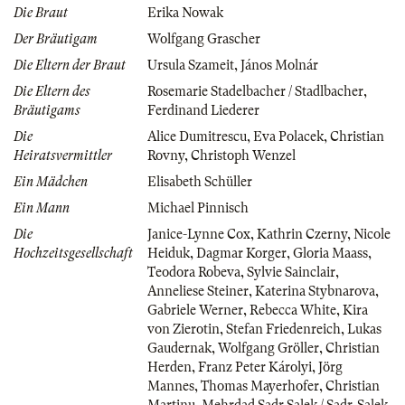
Die Braut
Erika Nowak
Der Bräutigam
Wolfgang Grascher
Die Eltern der Braut
Ursula Szameit
,
János Molnár
Die Eltern des
Rosemarie Stadelbacher / Stadlbacher
,
Bräutigams
Ferdinand Liederer
Die
Alice Dumitrescu
,
Eva Polacek
,
Christian
Heiratsvermittler
Rovny
,
Christoph Wenzel
Ein Mädchen
Elisabeth Schüller
Ein Mann
Michael Pinnisch
Die
Janice-Lynne Cox
,
Kathrin Czerny
,
Nicole
Hochzeitsgesellschaft
Heiduk
,
Dagmar Korger
,
Gloria Maass
,
Teodora Robeva
,
Sylvie Sainclair
,
Anneliese Steiner
,
Katerina Stybnarova
,
Gabriele Werner
,
Rebecca White
,
Kira
von Zierotin
,
Stefan Friedenreich
,
Lukas
Gaudernak
,
Wolfgang Gröller
,
Christian
Herden
,
Franz Peter Károlyi
,
Jörg
Mannes
,
Thomas Mayerhofer
,
Christian
Martinu
,
Mehrdad Sadr Salek / Sadr-Salek
,