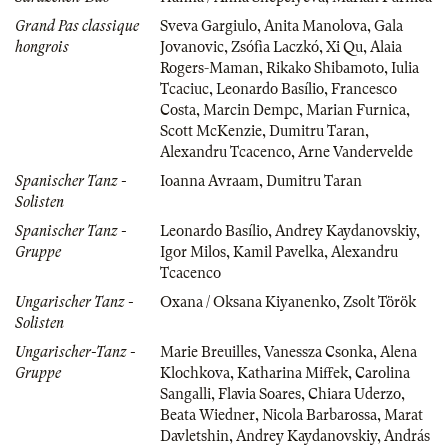
Grand Pas classique
Sveva Gargiulo
,
Anita Manolova
,
Gala
hongrois
Jovanovic
,
Zsófia Laczkó
,
Xi Qu
,
Alaia
Rogers-Maman
,
Rikako Shibamoto
,
Iulia
Tcaciuc
,
Leonardo Basílio
,
Francesco
Costa
,
Marcin Dempc
,
Marian Furnica
,
Scott McKenzie
,
Dumitru Taran
,
Alexandru Tcacenco
,
Arne Vandervelde
Spanischer Tanz -
Ioanna Avraam
,
Dumitru Taran
Solisten
Spanischer Tanz -
Leonardo Basílio
,
Andrey Kaydanovskiy
,
Gruppe
Igor Milos
,
Kamil Pavelka
,
Alexandru
Tcacenco
Ungarischer Tanz -
Oxana / Oksana Kiyanenko
,
Zsolt Török
Solisten
Ungarischer-Tanz -
Marie Breuilles
,
Vanessza Csonka
,
Alena
Gruppe
Klochkova
,
Katharina Miffek
,
Carolina
Sangalli
,
Flavia Soares
,
Chiara Uderzo
,
Beata Wiedner
,
Nicola Barbarossa
,
Marat
Davletshin
,
Andrey Kaydanovskiy
,
András