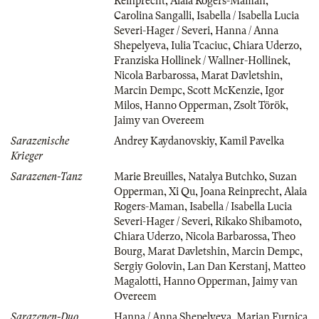
Reinprecht
,
Alaia Rogers-Maman
,
Carolina Sangalli
,
Isabella / Isabella Lucia
Severi-Hager / Severi
,
Hanna / Anna
Shepelyeva
,
Iulia Tcaciuc
,
Chiara Uderzo
,
Franziska Hollinek / Wallner-Hollinek
,
Nicola Barbarossa
,
Marat Davletshin
,
Marcin Dempc
,
Scott McKenzie
,
Igor
Milos
,
Hanno Opperman
,
Zsolt Török
,
Jaimy van Overeem
Sarazenische
Andrey Kaydanovskiy
,
Kamil Pavelka
Krieger
Sarazenen-Tanz
Marie Breuilles
,
Natalya Butchko
,
Suzan
Opperman
,
Xi Qu
,
Joana Reinprecht
,
Alaia
Rogers-Maman
,
Isabella / Isabella Lucia
Severi-Hager / Severi
,
Rikako Shibamoto
,
Chiara Uderzo
,
Nicola Barbarossa
,
Theo
Bourg
,
Marat Davletshin
,
Marcin Dempc
,
Sergiy Golovin
,
Lan Dan Kerstanj
,
Matteo
Magalotti
,
Hanno Opperman
,
Jaimy van
Overeem
Sarazenen-Duo
Hanna / Anna Shepelyeva
,
Marian Furnica