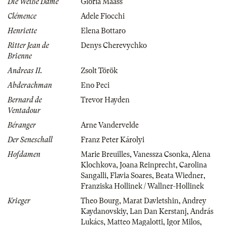
Die Weiße Dame
Gloria Maass
Clémence
Adele Fiocchi
Henriette
Elena Bottaro
Ritter Jean de
Denys Cherevychko
Brienne
Andreas II.
Zsolt Török
Abderachman
Eno Peci
Bernard de
Trevor Hayden
Ventadour
Béranger
Arne Vandervelde
Der Seneschall
Franz Peter Károlyi
Hofdamen
Marie Breuilles
,
Vanessza Csonka
,
Alena
Klochkova
,
Joana Reinprecht
,
Carolina
Sangalli
,
Flavia Soares
,
Beata Wiedner
,
Franziska Hollinek / Wallner-Hollinek
Krieger
Theo Bourg
,
Marat Davletshin
,
Andrey
Kaydanovskiy
,
Lan Dan Kerstanj
,
András
Lukács
,
Matteo Magalotti
,
Igor Milos
,