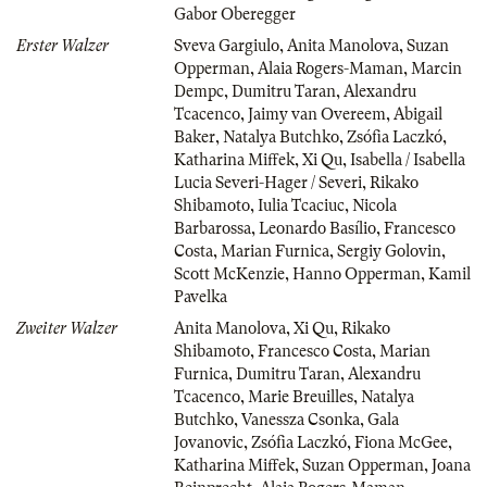
Gabor Oberegger
Erster Walzer
Sveva Gargiulo
,
Anita Manolova
,
Suzan
Opperman
,
Alaia Rogers-Maman
,
Marcin
Dempc
,
Dumitru Taran
,
Alexandru
Tcacenco
,
Jaimy van Overeem
,
Abigail
Baker
,
Natalya Butchko
,
Zsófia Laczkó
,
Katharina Miffek
,
Xi Qu
,
Isabella / Isabella
Lucia Severi-Hager / Severi
,
Rikako
Shibamoto
,
Iulia Tcaciuc
,
Nicola
Barbarossa
,
Leonardo Basílio
,
Francesco
Costa
,
Marian Furnica
,
Sergiy Golovin
,
Scott McKenzie
,
Hanno Opperman
,
Kamil
Pavelka
Zweiter Walzer
Anita Manolova
,
Xi Qu
,
Rikako
Shibamoto
,
Francesco Costa
,
Marian
Furnica
,
Dumitru Taran
,
Alexandru
Tcacenco
,
Marie Breuilles
,
Natalya
Butchko
,
Vanessza Csonka
,
Gala
Jovanovic
,
Zsófia Laczkó
,
Fiona McGee
,
Katharina Miffek
,
Suzan Opperman
,
Joana