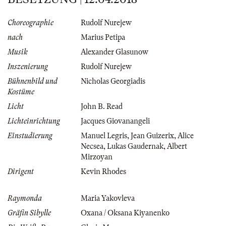
Choreographie
Rudolf Nurejew
nach
Marius Petipa
Musik
Alexander Glasunow
Inszenierung
Rudolf Nurejew
Bühnenbild und
Nicholas Georgiadis
Kostüme
Licht
John B. Read
Lichteinrichtung
Jacques Giovanangeli
Einstudierung
Manuel Legris
,
Jean Guizerix
,
Alice
Necsea
,
Lukas Gaudernak
,
Albert
Mirzoyan
Dirigent
Kevin Rhodes
Raymonda
Maria Yakovleva
Gräfin Sibylle
Oxana / Oksana Kiyanenko