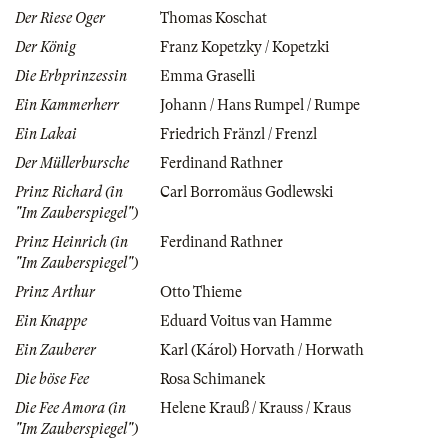
Der Riese Oger
Thomas Koschat
Der König
Franz Kopetzky / Kopetzki
Die Erbprinzessin
Emma Graselli
Ein Kammerherr
Johann / Hans Rumpel / Rumpe
Ein Lakai
Friedrich Fränzl / Frenzl
Der Müllerbursche
Ferdinand Rathner
Prinz Richard (in
Carl Borromäus Godlewski
"Im Zauberspiegel")
Prinz Heinrich (in
Ferdinand Rathner
"Im Zauberspiegel")
Prinz Arthur
Otto Thieme
Ein Knappe
Eduard Voitus van Hamme
Ein Zauberer
Karl (Károl) Horvath / Horwath
Die böse Fee
Rosa Schimanek
Die Fee Amora (in
Helene Krauß / Krauss / Kraus
"Im Zauberspiegel")