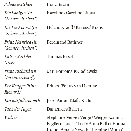
Schneewittchen
Irene Sironi
Die Königin (in
Karoline / Caroline Rimus
"Schneewittchen")
Die Fee Amora (in
Helene Krauß / Krauss / Kraus
"Schneewittchen")
Prinz Heinrich (in
Ferdinand Rathner
"Schneewittchen")
Kaiser Karl der
Thomas Koschat
Große
Prinz Richard (in
Carl Borromäus Godlewski
"Im Untersberg")
Der Knappe Prinz
Eduard Voitus van Hamme
Richards
Ein Barfüßermönch
Josef Anton Klaß / Klahs
Tanz der Pagen
Damen des Balletts
Walzer
Stephanie Verge / Vergé / Weiger
,
Camilla
Pagliero
,
Lucia / Lucie Anna Balbo
,
Emma
Braun
,
Amalie Nowak
,
Hermine (Minna)