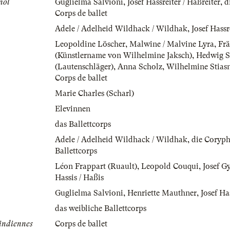
nol
Guglielma Salvioni
,
Josef Hassreiter / Haßreiter
,
d
Corps de ballet
Adele / Adelheid Wildhack / Wildhak
,
Josef Hassr
Leopoldine Löscher
,
Malwine / Malvine Lyra
,
Fr
(Künstlername von Wilhelmine Jaksch)
,
Hedwig S
(Lautenschläger)
,
Anna Scholz
,
Wilhelmine Stiasn
Corps de ballet
Marie Charles (Scharl)
Elevinnen
das Ballettcorps
Adele / Adelheid Wildhack / Wildhak
,
die Coryp
Ballettcorps
Léon Frappart (Ruault)
,
Leopold Couqui
,
Josef G
Hassis / Haßis
Guglielma Salvioni
,
Henriette Mauthner
,
Josef Ha
das weibliche Ballettcorps
 indiennes
Corps de ballet