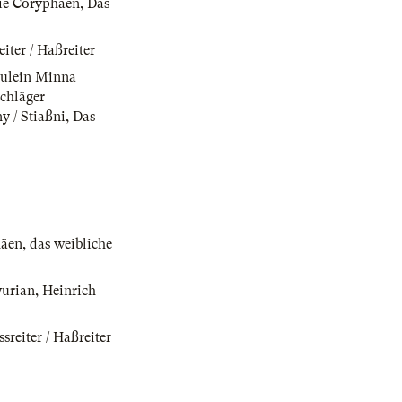
ie Coryphäen
,
Das
eiter / Haßreiter
äulein Minna
chläger
y / Stiaßni
,
Das
häen
,
das weibliche
yurian
,
Heinrich
ssreiter / Haßreiter