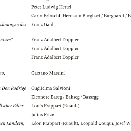
Peter Ludwig Hertel
Carlo Brioschi
,
Hermann Burghart / Burghardt / 
ichnungen des
Franz Gaul
nture"
Franz Adalbert Doppler
Franz Adalbert Doppler
Franz Adalbert Doppler
no,
Gaetano Massini
n Don Rodrigo
Guglielma Salvioni
Eleonore Baseg / Bahseg / Bassegg
ischer Edler
Louis Frappart (Ruault)
Julius Price
enen Ländern,
Léon Frappart (Ruault)
,
Leopold Couqui
,
Josef W