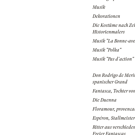
Musik
Dekorationen
Die Kostüme nach Ze
Historienmalers
Musik "La Bonne-ave
Musik "Polka"
Musik "Pas d'action"
Don Rodrigo de Meri
spanischer Grand
Fantasca, Tochter vo
Die Duenna
Floramour, provencal
Espéron, Stallmeister
Ritter aus verschied
Freier Fantascas