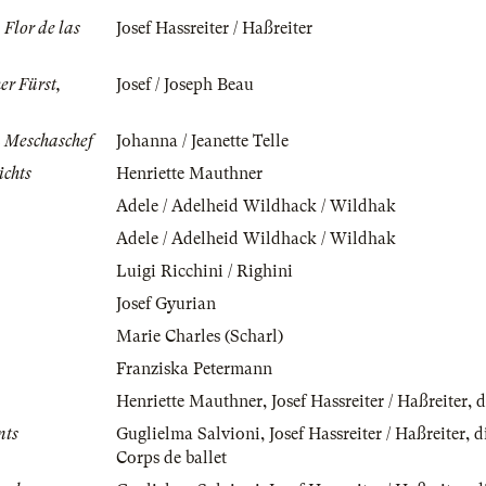
 Flor de las
Josef Hassreiter / Haßreiter
er Fürst,
Josef / Joseph Beau
n Meschaschef
Johanna / Jeanette Telle
ichts
Henriette Mauthner
Adele / Adelheid Wildhack / Wildhak
Adele / Adelheid Wildhack / Wildhak
Luigi Ricchini / Righini
Josef Gyurian
Marie Charles (Scharl)
Franziska Petermann
Henriette Mauthner
,
Josef Hassreiter / Haßreiter
,
d
nts
Guglielma Salvioni
,
Josef Hassreiter / Haßreiter
,
d
Corps de ballet