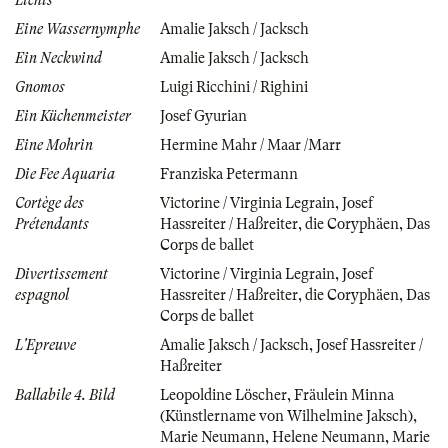
Lichts
Eine Wassernymphe
Amalie Jaksch / Jacksch
Ein Neckwind
Amalie Jaksch / Jacksch
Gnomos
Luigi Ricchini / Righini
Ein Küchenmeister
Josef Gyurian
Eine Mohrin
Hermine Mahr / Maar /Marr
Die Fee Aquaria
Franziska Petermann
Cortège des
Victorine / Virginia Legrain
,
Josef
Prétendants
Hassreiter / Haßreiter
,
die Coryphäen
,
Das
Corps de ballet
Divertissement
Victorine / Virginia Legrain
,
Josef
espagnol
Hassreiter / Haßreiter
,
die Coryphäen
,
Das
Corps de ballet
L'Epreuve
Amalie Jaksch / Jacksch
,
Josef Hassreiter /
Haßreiter
Ballabile 4. Bild
Leopoldine Löscher
,
Fräulein Minna
(Künstlername von Wilhelmine Jaksch)
,
Marie Neumann
,
Helene Neumann
,
Marie