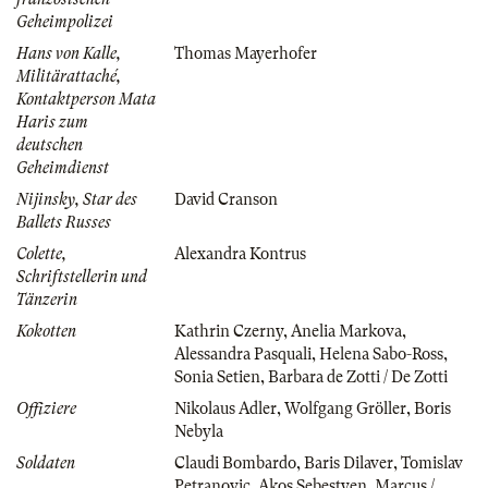
Geheimpolizei
Hans von Kalle,
Thomas Mayerhofer
Militärattaché,
Kontaktperson Mata
Haris zum
deutschen
Geheimdienst
Nijinsky, Star des
David Cranson
Ballets Russes
Colette,
Alexandra Kontrus
Schriftstellerin und
Tänzerin
Kokotten
Kathrin Czerny
,
Anelia Markova
,
Alessandra Pasquali
,
Helena Sabo-Ross
,
Sonia Setien
,
Barbara de Zotti / De Zotti
Offiziere
Nikolaus Adler
,
Wolfgang Gröller
,
Boris
Nebyla
Soldaten
Claudi Bombardo
,
Baris Dilaver
,
Tomislav
Petranovic
,
Akos Sebestyen
,
Marcus /