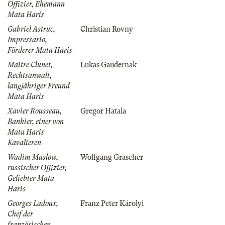
Offizier, Ehemann
Mata Haris
Gabriel Astruc,
Christian Rovny
Impressario,
Förderer Mata Haris
Maitre Clunet,
Lukas Gaudernak
Rechtsanwalt,
langjähriger Freund
Mata Haris
Xavier Rousseau,
Gregor Hatala
Bankier, einer von
Mata Haris
Kavalieren
Wadim Maslow,
Wolfgang Grascher
russischer Offizier,
Geliebter Mata
Haris
Georges Ladoux,
Franz Peter Károlyi
Chef der
französischen