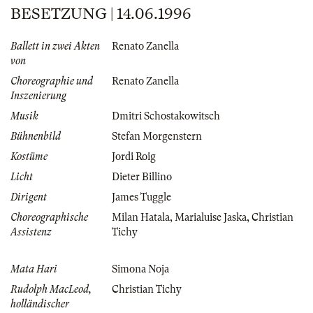
BESETZUNG | 14.06.1996
Ballett in zwei Akten
Renato Zanella
von
Choreographie und
Renato Zanella
Inszenierung
Musik
Dmitri Schostakowitsch
Bühnenbild
Stefan Morgenstern
Kostüme
Jordi Roig
Licht
Dieter Billino
Dirigent
James Tuggle
Choreographische
Milan Hatala
,
Marialuise Jaska
,
Christian
Assistenz
Tichy
Mata Hari
Simona Noja
Rudolph MacLeod,
Christian Tichy
holländischer