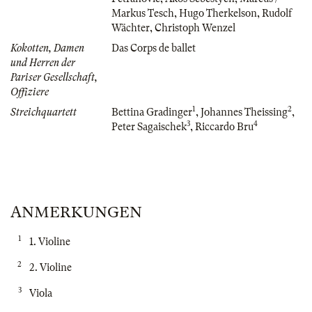
Markus Tesch
,
Hugo Therkelson
,
Rudolf
Wächter
,
Christoph Wenzel
Kokotten, Damen
Das Corps de ballet
und Herren der
Pariser Gesellschaft,
Offiziere
1
2
Streichquartett
Bettina Gradinger
,
Johannes Theissing
,
3
4
Peter Sagaischek
,
Riccardo Bru
ANMERKUNGEN
1
1. Violine
2
2. Violine
3
Viola