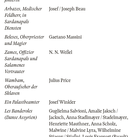
Arbazes, Medischer
Josef / Joseph Beau
Feldherr, in
Sardanapals
Diensten
Beleses, Oberpriester
Gaetano Massini
und Magier
Zames, Offizier
N. N. Weßel
Sardanapals und
Salamenes
Vertrauter
Wambam,
Julius Price
Oberaufseher der
Sklaven
Ein Palastbeamter
Josef Winkler
Les Banderoles
Guglielma Salvioni
,
Amalie Jaksch /
(Danse Assyrien)
Jacksch
,
Anna Stadlmayer / Stadelmayer
,
Henriette Mauthner
,
Anna Scholz
,
Malwine / Malvine Lyra
,
Wilhelmine
Stiasny / Stiaßni
,
Louis Frappart (Ruault)
,