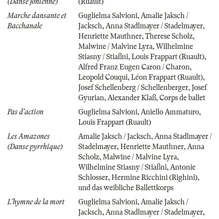
(Danse Jonienne)
(Ruault)
Marche dansante et
Guglielma Salvioni
,
Amalie Jaksch /
Bacchanale
Jacksch
,
Anna Stadlmayer / Stadelmayer
,
Henriette Mauthner
,
Therese Scholz
,
Malwine / Malvine Lyra
,
Wilhelmine
Stiasny / Stiaßni
,
Louis Frappart (Ruault)
,
Alfred Franz Eugen Caron / Charon
,
Leopold Couqui
,
Léon Frappart (Ruault)
,
Josef Schellenberg / Schellenberger
,
Josef
Gyurian
,
Alexander Klaß
,
Corps de ballet
Pas d'action
Guglielma Salvioni
,
Aniello Ammaturo
,
Louis Frappart (Ruault)
Les Amazones
Amalie Jaksch / Jacksch
,
Anna Stadlmayer /
(Danse pyrrhique)
Stadelmayer
,
Henriette Mauthner
,
Anna
Scholz
,
Malwine / Malvine Lyra
,
Wilhelmine Stiasny / Stiaßni
,
Antonie
Schlosser
,
Hermine Ricchini (Righini)
,
und das weibliche Ballettkorps
L'hymne de la mort
Guglielma Salvioni
,
Amalie Jaksch /
Jacksch
,
Anna Stadlmayer / Stadelmayer
,