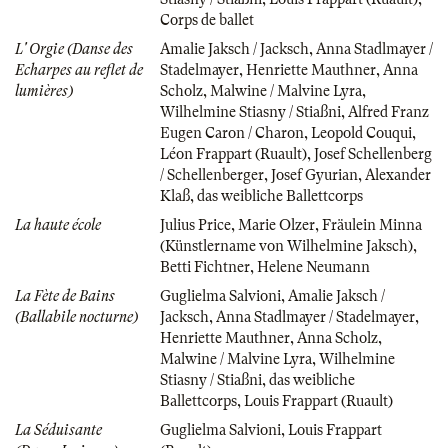
Corps de ballet
L' Orgie (Danse des
Amalie Jaksch / Jacksch
,
Anna Stadlmayer /
Echarpes au reflet de
Stadelmayer
,
Henriette Mauthner
,
Anna
lumières)
Scholz
,
Malwine / Malvine Lyra
,
Wilhelmine Stiasny / Stiaßni
,
Alfred Franz
Eugen Caron / Charon
,
Leopold Couqui
,
Léon Frappart (Ruault)
,
Josef Schellenberg
/ Schellenberger
,
Josef Gyurian
,
Alexander
Klaß
,
das weibliche Ballettcorps
La haute école
Julius Price
,
Marie Olzer
,
Fräulein Minna
(Künstlername von Wilhelmine Jaksch)
,
Betti Fichtner
,
Helene Neumann
La Fète de Bains
Guglielma Salvioni
,
Amalie Jaksch /
(Ballabile nocturne)
Jacksch
,
Anna Stadlmayer / Stadelmayer
,
Henriette Mauthner
,
Anna Scholz
,
Malwine / Malvine Lyra
,
Wilhelmine
Stiasny / Stiaßni
,
das weibliche
Ballettcorps
,
Louis Frappart (Ruault)
La Séduisante
Guglielma Salvioni
,
Louis Frappart