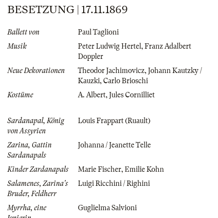
BESETZUNG | 17.11.1869
Ballett von
Paul Taglioni
Musik
Peter Ludwig Hertel
,
Franz Adalbert
Doppler
Neue Dekorationen
Theodor Jachimovicz
,
Johann Kautzky /
Kauzki
,
Carlo Brioschi
Kostüme
A. Albert
,
Jules Cornilliet
Sardanapal, König
Louis Frappart (Ruault)
von Assyrien
Zarina, Gattin
Johanna / Jeanette Telle
Sardanapals
Kinder Zardanapals
Marie Fischer
,
Emilie Kohn
Salamenes, Zarina's
Luigi Ricchini / Righini
Bruder, Feldherr
Myrrha, eine
Guglielma Salvioni
Jonierin