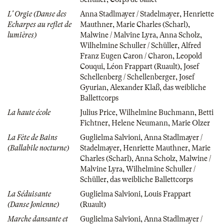
L' Orgie (Danse des
Anna Stadlmayer / Stadelmayer
,
Henriette
Echarpes au reflet de
Mauthner
,
Marie Charles (Scharl)
,
lumières)
Malwine / Malvine Lyra
,
Anna Scholz
,
Wilhelmine Schuller / Schüller
,
Alfred
Franz Eugen Caron / Charon
,
Leopold
Couqui
,
Léon Frappart (Ruault)
,
Josef
Schellenberg / Schellenberger
,
Josef
Gyurian
,
Alexander Klaß
,
das weibliche
Ballettcorps
La haute école
Julius Price
,
Wilhelmine Buchmann
,
Betti
Fichtner
,
Helene Neumann
,
Marie Olzer
La Fète de Bains
Guglielma Salvioni
,
Anna Stadlmayer /
(Ballabile nocturne)
Stadelmayer
,
Henriette Mauthner
,
Marie
Charles (Scharl)
,
Anna Scholz
,
Malwine /
Malvine Lyra
,
Wilhelmine Schuller /
Schüller
,
das weibliche Ballettcorps
La Séduisante
Guglielma Salvioni
,
Louis Frappart
(Danse Jonienne)
(Ruault)
Marche dansante et
Guglielma Salvioni
,
Anna Stadlmayer /