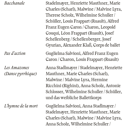
Bacchanale
Stadelmayer
,
Henriette Mauthner
,
Marie
Charles (Scharl)
,
Malwine / Malvine Lyra
,
Therese Scholz
,
Wilhelmine Schuller /
Schüller
,
Louis Frappart (Ruault)
,
Alfred
Franz Eugen Caron / Charon
,
Leopold
Couqui
,
Léon Frappart (Ruault)
,
Josef
Schellenberg / Schellenberger
,
Josef
Gyurian
,
Alexander Klaß
,
Corps de ballet
Pas d'action
Guglielma Salvioni
,
Alfred Franz Eugen
Caron / Charon
,
Louis Frappart (Ruault)
Les Amazones
Anna Stadlmayer / Stadelmayer
,
Henriette
(Danse pyrrhique)
Mauthner
,
Marie Charles (Scharl)
,
Malwine / Malvine Lyra
,
Hermine
Ricchini (Righini)
,
Anna Scholz
,
Antonie
Schlosser
,
Wilhelmine Schuller / Schüller
,
und das weibliche Ballettkorps
L'hymne de la mort
Guglielma Salvioni
,
Anna Stadlmayer /
Stadelmayer
,
Henriette Mauthner
,
Marie
Charles (Scharl)
,
Malwine / Malvine Lyra
,
Anna Scholz
,
Wilhelmine Schuller /