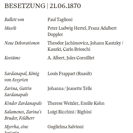
BESETZUNG | 21.06.1870
Ballett von
Paul Taglioni
Musik
Peter Ludwig Hertel
,
Franz Adalbert
Doppler
Neue Dekorationen
Theodor Jachimovicz
,
Johann Kautzky /
Kauzki
,
Carlo Brioschi
Kostüme
A. Albert
,
Jules Cornilliet
Sardanapal, König
Louis Frappart (Ruault)
von Assyrien
Zarina, Gattin
Johanna / Jeanette Telle
Sardanapals
Kinder Zardanapals
Therese Weixler
,
Emilie Kohn
Salamenes, Zarina's
Luigi Ricchini / Righini
Bruder, Feldherr
Myrrha, eine
Guglielma Salvioni
Jonierin