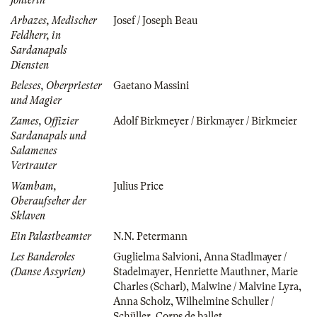
Arbazes, Medischer
Josef / Joseph Beau
Feldherr, in
Sardanapals
Diensten
Beleses, Oberpriester
Gaetano Massini
und Magier
Zames, Offizier
Adolf Birkmeyer / Birkmayer / Birkmeier
Sardanapals und
Salamenes
Vertrauter
Wambam,
Julius Price
Oberaufseher der
Sklaven
Ein Palastbeamter
N.N. Petermann
Les Banderoles
Guglielma Salvioni
,
Anna Stadlmayer /
(Danse Assyrien)
Stadelmayer
,
Henriette Mauthner
,
Marie
Charles (Scharl)
,
Malwine / Malvine Lyra
,
Anna Scholz
,
Wilhelmine Schuller /
Schüller
,
Corps de ballet