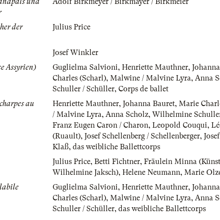
danapals und
Adolf Birkmeyer / Birkmayer / Birkmeier
r
er der
Julius Price
Josef Winkler
e Assyrien)
Guglielma Salvioni
,
Henriette Mauthner
,
Johanna
Charles (Scharl)
,
Malwine / Malvine Lyra
,
Anna S
Schuller / Schüller
,
Corps de ballet
Echarpes au
Henriette Mauthner
,
Johanna Bauret
,
Marie Charle
/ Malvine Lyra
,
Anna Scholz
,
Wilhelmine Schuller
Franz Eugen Caron / Charon
,
Leopold Couqui
,
Lé
(Ruault)
,
Josef Schellenberg / Schellenberger
,
Jose
Klaß
,
das weibliche Ballettcorps
Julius Price
,
Betti Fichtner
,
Fräulein Minna (Küns
Wilhelmine Jaksch)
,
Helene Neumann
,
Marie Olz
labile
Guglielma Salvioni
,
Henriette Mauthner
,
Johanna
Charles (Scharl)
,
Malwine / Malvine Lyra
,
Anna S
Schuller / Schüller
,
das weibliche Ballettcorps