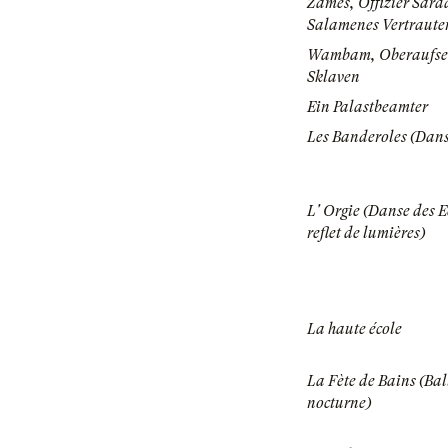
Zames, Offizier Sar
Salamenes Vertraute
Wambam, Oberaufseh
Sklaven
Ein Palastbeamter
Les Banderoles (Dans
L' Orgie (Danse des 
reflet de lumières)
La haute école
La Fète de Bains (Bal
nocturne)