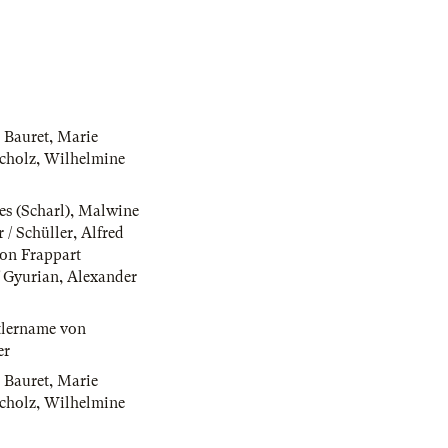
 Bauret
,
Marie
cholz
,
Wilhelmine
s (Scharl)
,
Malwine
 / Schüller
,
Alfred
on Frappart
f Gyurian
,
Alexander
tlername von
er
 Bauret
,
Marie
cholz
,
Wilhelmine