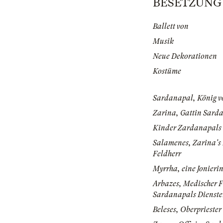
BESETZUNG |
Ballett von
Musik
Neue Dekorationen
Kostüme
Sardanapal, König v
Zarina, Gattin Sard
Kinder Zardanapals
Salamenes, Zarina's 
Feldherr
Myrrha, eine Jonieri
Arbazes, Medischer F
Sardanapals Dienst
Beleses, Oberprieste