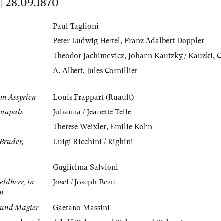
 28.09.1870
Paul Taglioni
Peter Ludwig Hertel
,
Franz Adalbert Doppler
Theodor Jachimovicz
,
Johann Kautzky / Kauzki
,
C
A. Albert
,
Jules Cornilliet
on Assyrien
Louis Frappart (Ruault)
anapals
Johanna / Jeanette Telle
Therese Weixler
,
Emilie Kohn
Bruder,
Luigi Ricchini / Righini
n
Guglielma Salvioni
eldherr, in
Josef / Joseph Beau
en
r und Magier
Gaetano Massini