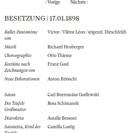
Vorige
Nächste
BESETZUNG | 17.01.1898
Ballet-Pantomime
Victor / Viktor Léon / (eigentl. Hirschfeld)
von
Musik
Richard Heuberger
Choreographie
Otto Thieme
Kostüme nach
Franz Gaul
Zeichnungen von
Neue Dekorationen
Anton Brioschi
Satan
Carl Borromäus Godlewski
Des Teufels
Rosa Schimanek
Großmutter
Diavoletta
Amalie Bessoni
Satanetta, Kind des
Camilla Lustig
Teufels