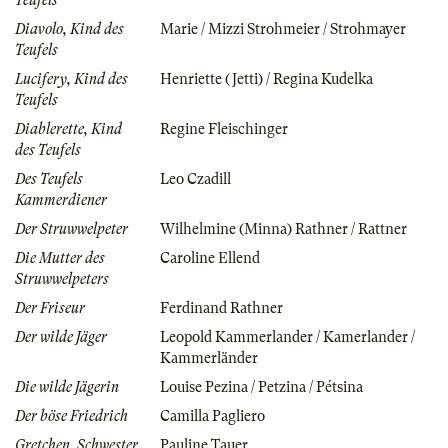
Diavolo, Kind des
Marie / Mizzi Strohmeier / Strohmayer
Teufels
Lucifery, Kind des
Henriette (Jetti) / Regina Kudelka
Teufels
Diablerette, Kind
Regine Fleischinger
des Teufels
Des Teufels
Leo Czadill
Kammerdiener
Der Struwwelpeter
Wilhelmine (Minna) Rathner / Rattner
Die Mutter des
Caroline Ellend
Struwwelpeters
Der Friseur
Ferdinand Rathner
Der wilde Jäger
Leopold Kammerlander / Kamerlander /
Kammerländer
Die wilde Jägerin
Louise Pezina / Petzina / Pétsina
Der böse Friedrich
Camilla Pagliero
Gretchen, Schwester
Pauline Tauer