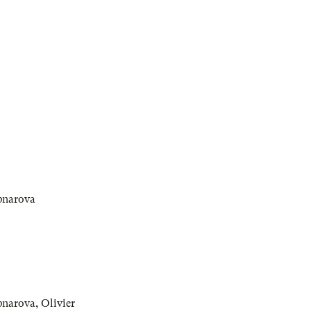
bnarova
bnarova
,
Olivier