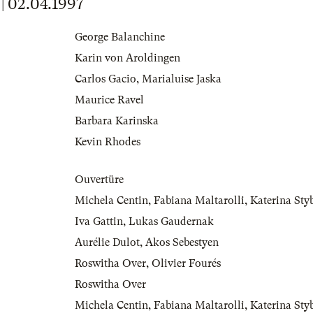
 02.04.1997
George Balanchine
Karin von Aroldingen
Carlos Gacio
,
Marialuise Jaska
Maurice Ravel
Barbara Karinska
Kevin Rhodes
Ouvertüre
Michela Centin
,
Fabiana Maltarolli
,
Katerina Sty
Iva Gattin
,
Lukas Gaudernak
Aurélie Dulot
,
Akos Sebestyen
Roswitha Over
,
Olivier Fourés
Roswitha Over
Michela Centin
,
Fabiana Maltarolli
,
Katerina Sty