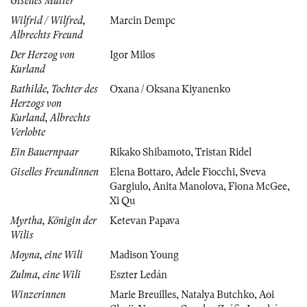
Giselles Mutter
Wilfrid / Wilfred,
Marcin Dempc
Albrechts Freund
Der Herzog von
Igor Milos
Kurland
Bathilde, Tochter des
Oxana / Oksana Kiyanenko
Herzogs von
Kurland, Albrechts
Verlobte
Ein Bauernpaar
Rikako Shibamoto
,
Tristan Ridel
Giselles Freundinnen
Elena Bottaro
,
Adele Fiocchi
,
Sveva
Gargiulo
,
Anita Manolova
,
Fiona McGee
,
Xi Qu
Myrtha, Königin der
Ketevan Papava
Wilis
Moyna, eine Wili
Madison Young
Zulma, eine Wili
Eszter Ledán
Winzerinnen
Marie Breuilles
,
Natalya Butchko
,
Aoi