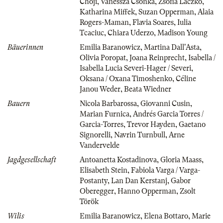
Choji
,
Vanessza Csonka
,
Zsófia Laczkó
,
Katharina Miffek
,
Suzan Opperman
,
Alaia
Rogers-Maman
,
Flavia Soares
,
Iulia
Tcaciuc
,
Chiara Uderzo
,
Madison Young
Bäuerinnen
Emilia Baranowicz
,
Martina Dall'Asta
,
Olivia Poropat
,
Joana Reinprecht
,
Isabella /
Isabella Lucia Severi-Hager / Severi
,
Oksana / Oxana Timoshenko
,
Céline
Janou Weder
,
Beata Wiedner
Bauern
Nicola Barbarossa
,
Giovanni Cusin
,
Marian Furnica
,
Andrés Garcia Torres /
Garcia-Torres
,
Trevor Hayden
,
Gaetano
Signorelli
,
Navrin Turnbull
,
Arne
Vandervelde
Jagdgesellschaft
Antoanetta Kostadinova
,
Gloria Maass
,
Elisabeth Stein
,
Fabiola Varga / Varga-
Postanty
,
Lan Dan Kerstanj
,
Gabor
Oberegger
,
Hanno Opperman
,
Zsolt
Török
Wilis
Emilia Baranowicz
,
Elena Bottaro
,
Marie