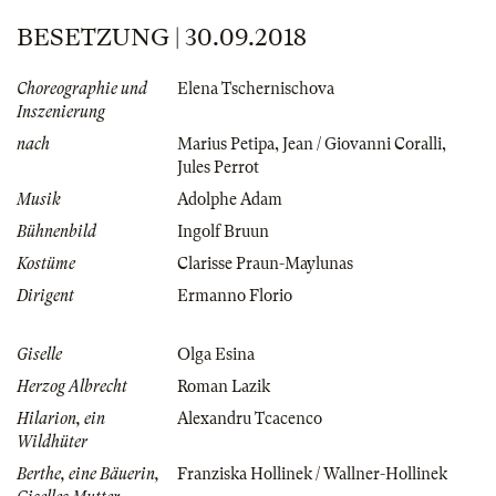
BESETZUNG | 30.09.2018
Choreographie und
Elena Tschernischova
Inszenierung
nach
Marius Petipa
,
Jean / Giovanni Coralli
,
Jules Perrot
Musik
Adolphe Adam
Bühnenbild
Ingolf Bruun
Kostüme
Clarisse Praun-Maylunas
Dirigent
Ermanno Florio
Giselle
Olga Esina
Herzog Albrecht
Roman Lazik
Hilarion, ein
Alexandru Tcacenco
Wildhüter
Berthe, eine Bäuerin,
Franziska Hollinek / Wallner-Hollinek