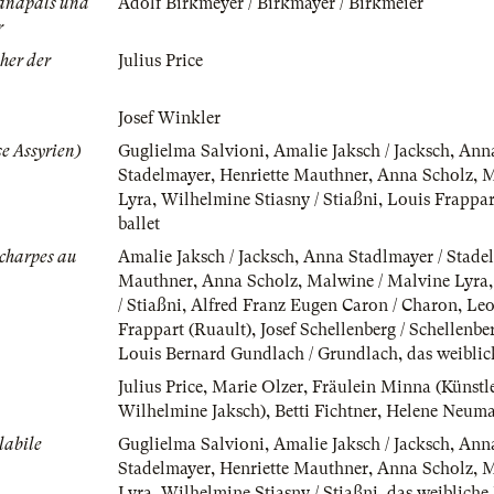
danapals und
Adolf Birkmeyer / Birkmayer / Birkmeier
r
er der
Julius Price
Josef Winkler
e Assyrien)
Guglielma Salvioni
,
Amalie Jaksch / Jacksch
,
Anna
Stadelmayer
,
Henriette Mauthner
,
Anna Scholz
,
M
Lyra
,
Wilhelmine Stiasny / Stiaßni
,
Louis Frappar
ballet
Echarpes au
Amalie Jaksch / Jacksch
,
Anna Stadlmayer / Stade
Mauthner
,
Anna Scholz
,
Malwine / Malvine Lyra
/ Stiaßni
,
Alfred Franz Eugen Caron / Charon
,
Leo
Frappart (Ruault)
,
Josef Schellenberg / Schellenbe
Louis Bernard Gundlach / Grundlach
,
das weiblic
Julius Price
,
Marie Olzer
,
Fräulein Minna (Künst
Wilhelmine Jaksch)
,
Betti Fichtner
,
Helene Neum
labile
Guglielma Salvioni
,
Amalie Jaksch / Jacksch
,
Anna
Stadelmayer
,
Henriette Mauthner
,
Anna Scholz
,
M
Lyra
,
Wilhelmine Stiasny / Stiaßni
,
das weibliche 