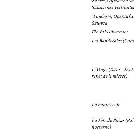
Zames, Offizier Sar
Salamenes Vertraute
Wambam, Oberaufseh
Sklaven
Ein Palastbeamter
Les Banderoles (Dans
L' Orgie (Danse des 
reflet de lumières)
La haute école
La Fète de Bains (Bal
nocturne)