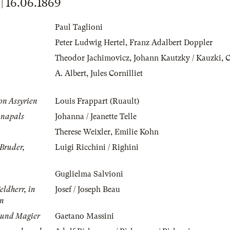
 16.06.1869
Paul Taglioni
Peter Ludwig Hertel
,
Franz Adalbert Doppler
Theodor Jachimovicz
,
Johann Kautzky / Kauzki
,
C
A. Albert
,
Jules Cornilliet
on Assyrien
Louis Frappart (Ruault)
anapals
Johanna / Jeanette Telle
Therese Weixler
,
Emilie Kohn
Bruder,
Luigi Ricchini / Righini
n
Guglielma Salvioni
eldherr, in
Josef / Joseph Beau
en
r und Magier
Gaetano Massini