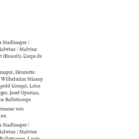
 Stadlmayer /
alwine / Malvine
t (Ruault)
,
Corps de
lmayer
,
Henriette
,
Wilhelmine Stiasny
pold Couqui
,
Léon
rger
,
Josef Gyurian
,
he Ballettcorps
lername von
ann
 Stadlmayer /
alwine / Malvine
Ballettcorps
,
Louis