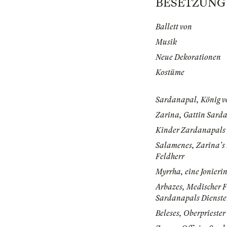
BESETZUNG |
Ballett von
Musik
Neue Dekorationen
Kostüme
Sardanapal, König v
Zarina, Gattin Sard
Kinder Zardanapals
Salamenes, Zarina's 
Feldherr
Myrrha, eine Jonieri
Arbazes, Medischer F
Sardanapals Dienst
Beleses, Oberprieste