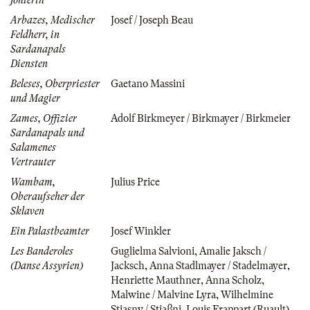
Arbazes, Medischer
Josef / Joseph Beau
Feldherr, in
Sardanapals
Diensten
Beleses, Oberpriester
Gaetano Massini
und Magier
Zames, Offizier
Adolf Birkmeyer / Birkmayer / Birkmeier
Sardanapals und
Salamenes
Vertrauter
Wambam,
Julius Price
Oberaufseher der
Sklaven
Ein Palastbeamter
Josef Winkler
Les Banderoles
Guglielma Salvioni
,
Amalie Jaksch /
(Danse Assyrien)
Jacksch
,
Anna Stadlmayer / Stadelmayer
,
Henriette Mauthner
,
Anna Scholz
,
Malwine / Malvine Lyra
,
Wilhelmine
Stiasny / Stiaßni
,
Louis Frappart (Ruault)
,