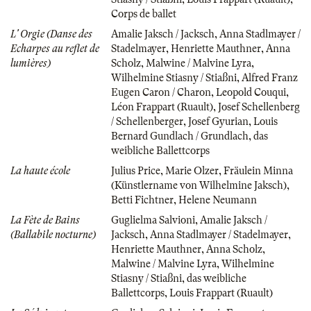
Corps de ballet
L' Orgie (Danse des
Amalie Jaksch / Jacksch
,
Anna Stadlmayer /
Echarpes au reflet de
Stadelmayer
,
Henriette Mauthner
,
Anna
lumières)
Scholz
,
Malwine / Malvine Lyra
,
Wilhelmine Stiasny / Stiaßni
,
Alfred Franz
Eugen Caron / Charon
,
Leopold Couqui
,
Léon Frappart (Ruault)
,
Josef Schellenberg
/ Schellenberger
,
Josef Gyurian
,
Louis
Bernard Gundlach / Grundlach
,
das
weibliche Ballettcorps
La haute école
Julius Price
,
Marie Olzer
,
Fräulein Minna
(Künstlername von Wilhelmine Jaksch)
,
Betti Fichtner
,
Helene Neumann
La Fète de Bains
Guglielma Salvioni
,
Amalie Jaksch /
(Ballabile nocturne)
Jacksch
,
Anna Stadlmayer / Stadelmayer
,
Henriette Mauthner
,
Anna Scholz
,
Malwine / Malvine Lyra
,
Wilhelmine
Stiasny / Stiaßni
,
das weibliche
Ballettcorps
,
Louis Frappart (Ruault)