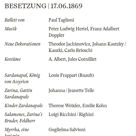
BESETZUNG | 17.06.1869
Ballett von
Paul Taglioni
Musik
Peter Ludwig Hertel
,
Franz Adalbert
Doppler
Neue Dekorationen
Theodor Jachimovicz
,
Johann Kautzky /
Kauzki
,
Carlo Brioschi
Kostüme
A. Albert
,
Jules Cornilliet
Sardanapal, König
Louis Frappart (Ruault)
von Assyrien
Zarina, Gattin
Johanna / Jeanette Telle
Sardanapals
Kinder Zardanapals
Therese Weixler
,
Emilie Kohn
Salamenes, Zarina's
Luigi Ricchini / Righini
Bruder, Feldherr
Myrrha, eine
Guglielma Salvioni
Jonierin