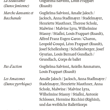
La Séduisante
Guglielma Salvioni
,
Louis Frappart
(Danse Jonienne)
(Ruault)
Marche dansante et
Guglielma Salvioni
,
Amalie Jaksch /
Bacchanale
Jacksch
,
Anna Stadlmayer / Stadelmayer
,
Henriette Mauthner
,
Therese Scholz
,
Malwine / Malvine Lyra
,
Wilhelmine
Stiasny / Stiaßni
,
Louis Frappart (Ruault)
,
Alfred Franz Eugen Caron / Charon
,
Leopold Couqui
,
Léon Frappart (Ruault)
,
Josef Schellenberg / Schellenberger
,
Josef
Gyurian
,
Louis Bernard Gundlach /
Grundlach
,
Corps de ballet
Pas d'action
Guglielma Salvioni
,
Aniello Ammaturo
,
Louis Frappart (Ruault)
Les Amazones
Amalie Jaksch / Jacksch
,
Anna Stadlmayer /
(Danse pyrrhique)
Stadelmayer
,
Henriette Mauthner
,
Anna
Scholz
,
Malwine / Malvine Lyra
,
Wilhelmine Stiasny / Stiaßni
,
Antonie
Schlosser
,
Hermine Ricchini (Righini)
,
und das weibliche Ballettkorps