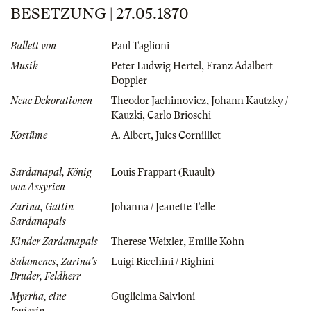
BESETZUNG | 27.05.1870
Ballett von
Paul Taglioni
Musik
Peter Ludwig Hertel
,
Franz Adalbert
Doppler
Neue Dekorationen
Theodor Jachimovicz
,
Johann Kautzky /
Kauzki
,
Carlo Brioschi
Kostüme
A. Albert
,
Jules Cornilliet
Sardanapal, König
Louis Frappart (Ruault)
von Assyrien
Zarina, Gattin
Johanna / Jeanette Telle
Sardanapals
Kinder Zardanapals
Therese Weixler
,
Emilie Kohn
Salamenes, Zarina's
Luigi Ricchini / Righini
Bruder, Feldherr
Myrrha, eine
Guglielma Salvioni
Jonierin