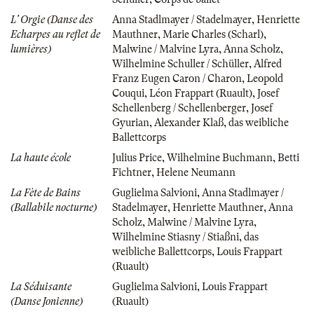
L' Orgie (Danse des
Anna Stadlmayer / Stadelmayer
,
Henriette
Echarpes au reflet de
Mauthner
,
Marie Charles (Scharl)
,
lumières)
Malwine / Malvine Lyra
,
Anna Scholz
,
Wilhelmine Schuller / Schüller
,
Alfred
Franz Eugen Caron / Charon
,
Leopold
Couqui
,
Léon Frappart (Ruault)
,
Josef
Schellenberg / Schellenberger
,
Josef
Gyurian
,
Alexander Klaß
,
das weibliche
Ballettcorps
La haute école
Julius Price
,
Wilhelmine Buchmann
,
Betti
Fichtner
,
Helene Neumann
La Fète de Bains
Guglielma Salvioni
,
Anna Stadlmayer /
(Ballabile nocturne)
Stadelmayer
,
Henriette Mauthner
,
Anna
Scholz
,
Malwine / Malvine Lyra
,
Wilhelmine Stiasny / Stiaßni
,
das
weibliche Ballettcorps
,
Louis Frappart
(Ruault)
La Séduisante
Guglielma Salvioni
,
Louis Frappart
(Danse Jonienne)
(Ruault)