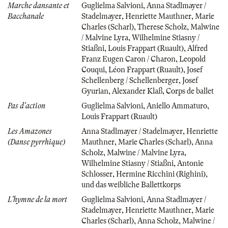
Marche dansante et
Guglielma Salvioni
,
Anna Stadlmayer /
Bacchanale
Stadelmayer
,
Henriette Mauthner
,
Marie
Charles (Scharl)
,
Therese Scholz
,
Malwine
/ Malvine Lyra
,
Wilhelmine Stiasny /
Stiaßni
,
Louis Frappart (Ruault)
,
Alfred
Franz Eugen Caron / Charon
,
Leopold
Couqui
,
Léon Frappart (Ruault)
,
Josef
Schellenberg / Schellenberger
,
Josef
Gyurian
,
Alexander Klaß
,
Corps de ballet
Pas d'action
Guglielma Salvioni
,
Aniello Ammaturo
,
Louis Frappart (Ruault)
Les Amazones
Anna Stadlmayer / Stadelmayer
,
Henriette
(Danse pyrrhique)
Mauthner
,
Marie Charles (Scharl)
,
Anna
Scholz
,
Malwine / Malvine Lyra
,
Wilhelmine Stiasny / Stiaßni
,
Antonie
Schlosser
,
Hermine Ricchini (Righini)
,
und das weibliche Ballettkorps
L'hymne de la mort
Guglielma Salvioni
,
Anna Stadlmayer /
Stadelmayer
,
Henriette Mauthner
,
Marie
Charles (Scharl)
,
Anna Scholz
,
Malwine /