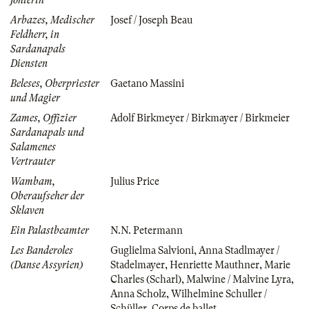
Arbazes, Medischer
Josef / Joseph Beau
Feldherr, in
Sardanapals
Diensten
Beleses, Oberpriester
Gaetano Massini
und Magier
Zames, Offizier
Adolf Birkmeyer / Birkmayer / Birkmeier
Sardanapals und
Salamenes
Vertrauter
Wambam,
Julius Price
Oberaufseher der
Sklaven
Ein Palastbeamter
N.N. Petermann
Les Banderoles
Guglielma Salvioni
,
Anna Stadlmayer /
(Danse Assyrien)
Stadelmayer
,
Henriette Mauthner
,
Marie
Charles (Scharl)
,
Malwine / Malvine Lyra
,
Anna Scholz
,
Wilhelmine Schuller /
Schüller
,
Corps de ballet