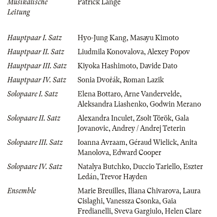
Musikalische
Patrick Lange
Leitung
Hauptpaar I. Satz
Hyo-Jung Kang
,
Masayu Kimoto
Hauptpaar II. Satz
Liudmila Konovalova
,
Alexey Popov
Hauptpaar III. Satz
Kiyoka Hashimoto
,
Davide Dato
Hauptpaar IV. Satz
Sonia Dvořák
,
Roman Lazik
Solopaare I. Satz
Elena Bottaro
,
Arne Vandervelde
,
Aleksandra Liashenko
,
Godwin Merano
Solopaare II. Satz
Alexandra Inculet
,
Zsolt Török
,
Gala
Jovanovic
,
Andrey / Andrej Teterin
Solopaare III. Satz
Ioanna Avraam
,
Géraud Wielick
,
Anita
Manolova
,
Edward Cooper
Solopaare IV. Satz
Natalya Butchko
,
Duccio Tariello
,
Eszter
Ledán
,
Trevor Hayden
Ensemble
Marie Breuilles
,
Iliana Chivarova
,
Laura
Cislaghi
,
Vanessza Csonka
,
Gaia
Fredianelli
,
Sveva Gargiulo
,
Helen Clare