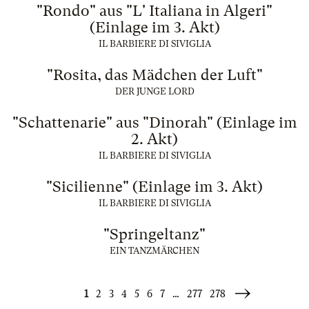
"Rondo" aus "L' Italiana in Algeri"
(Einlage im 3. Akt)
IL BARBIERE DI SIVIGLIA
"Rosita, das Mädchen der Luft"
DER JUNGE LORD
"Schattenarie" aus "Dinorah" (Einlage im
2. Akt)
IL BARBIERE DI SIVIGLIA
"Sicilienne" (Einlage im 3. Akt)
IL BARBIERE DI SIVIGLIA
"Springeltanz"
EIN TANZMÄRCHEN
1
2
3
4
5
6
7
…
277
278
Weiter