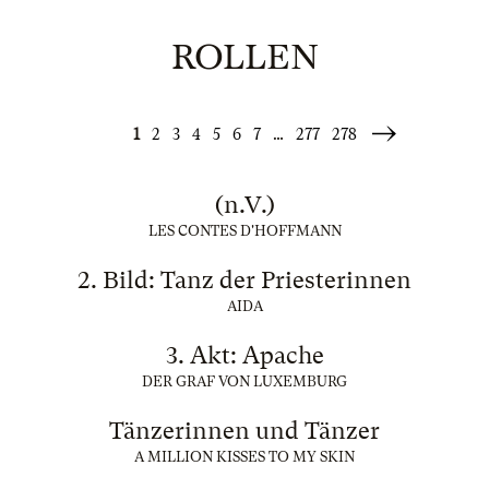
ROLLEN
1
2
3
4
5
6
7
…
277
278
Weiter
»
(n.V.)
LES CONTES D'HOFFMANN
2. Bild: Tanz der Priesterinnen
AIDA
3. Akt: Apache
DER GRAF VON LUXEMBURG
Tänzerinnen und Tänzer
A MILLION KISSES TO MY SKIN