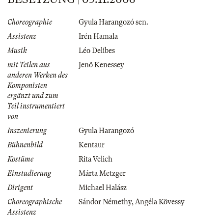
Choreographie
Gyula Harangozó sen.
Assistenz
Irén Hamala
Musik
Léo Delibes
mit Teilen aus
Jenö Kenessey
anderen Werken des
Komponisten
ergänzt und zum
Teil instrumentiert
von
Inszenierung
Gyula Harangozó
Bühnenbild
Kentaur
Kostüme
Rita Velich
Einstudierung
Márta Metzger
Dirigent
Michael Halász
Choreographische
Sándor Némethy
,
Angéla Kövessy
Assistenz