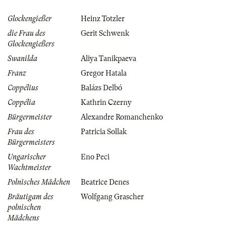
Glockengießer
Heinz Totzler
die Frau des
Gerit Schwenk
Glockengießers
Swanilda
Aliya Tanikpaeva
Franz
Gregor Hatala
Coppélius
Balázs Delbó
Coppélia
Kathrin Czerny
Bürgermeister
Alexandre Romanchenko
Frau des
Patricia Sollak
Bürgermeisters
Ungarischer
Eno Peci
Wachtmeister
Polnisches Mädchen
Beatrice Denes
Bräutigam des
Wolfgang Grascher
polnischen
Mädchens