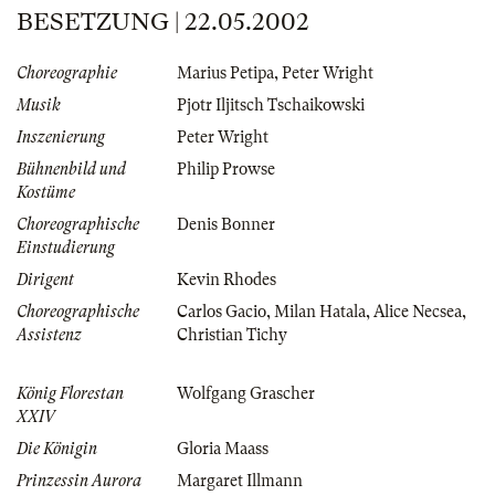
BESETZUNG | 22.05.2002
Choreographie
Marius Petipa
,
Peter Wright
Musik
Pjotr Iljitsch Tschaikowski
Inszenierung
Peter Wright
Bühnenbild und
Philip Prowse
Kostüme
Choreographische
Denis Bonner
Einstudierung
Dirigent
Kevin Rhodes
Choreographische
Carlos Gacio
,
Milan Hatala
,
Alice Necsea
,
Assistenz
Christian Tichy
König Florestan
Wolfgang Grascher
XXIV
Die Königin
Gloria Maass
Prinzessin Aurora
Margaret Illmann