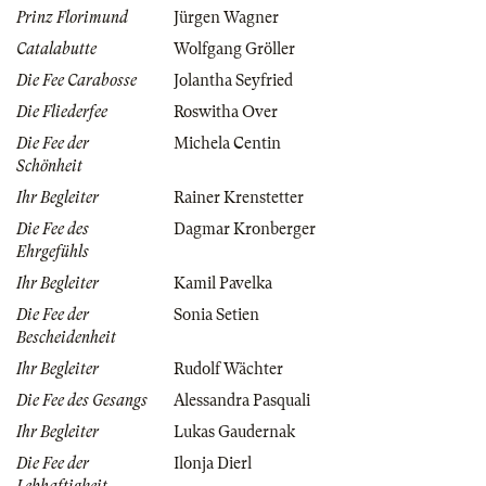
Prinz Florimund
Jürgen Wagner
Catalabutte
Wolfgang Gröller
Die Fee Carabosse
Jolantha Seyfried
Die Fliederfee
Roswitha Over
Die Fee der
Michela Centin
Schönheit
Ihr Begleiter
Rainer Krenstetter
Die Fee des
Dagmar Kronberger
Ehrgefühls
Ihr Begleiter
Kamil Pavelka
Die Fee der
Sonia Setien
Bescheidenheit
Ihr Begleiter
Rudolf Wächter
Die Fee des Gesangs
Alessandra Pasquali
Ihr Begleiter
Lukas Gaudernak
Die Fee der
Ilonja Dierl
Lebhaftigkeit