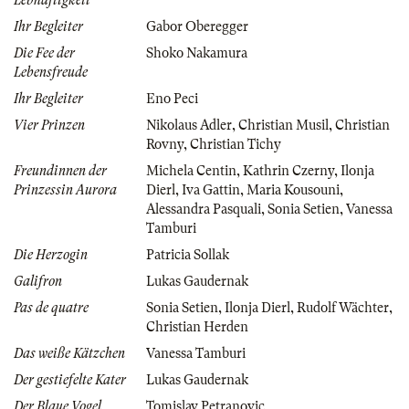
Ihr Begleiter
Gabor Oberegger
Die Fee der
Shoko Nakamura
Lebensfreude
Ihr Begleiter
Eno Peci
Vier Prinzen
Nikolaus Adler
,
Christian Musil
,
Christian
Rovny
,
Christian Tichy
Freundinnen der
Michela Centin
,
Kathrin Czerny
,
Ilonja
Prinzessin Aurora
Dierl
,
Iva Gattin
,
Maria Kousouni
,
Alessandra Pasquali
,
Sonia Setien
,
Vanessa
Tamburi
Die Herzogin
Patricia Sollak
Galifron
Lukas Gaudernak
Pas de quatre
Sonia Setien
,
Ilonja Dierl
,
Rudolf Wächter
,
Christian Herden
Das weiße Kätzchen
Vanessa Tamburi
Der gestiefelte Kater
Lukas Gaudernak
Der Blaue Vogel
Tomislav Petranovic