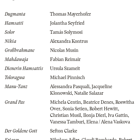
Dugmanta
Thomas Mayerhofer
Hamsatti
Jolantha Seyfried
Solor
Tamás Solymosi
Nikia
Alexandra Kontrus
Großbrahmane
Nicolas Musin
Mahdawaja
Fabian Reimair
Dienerin Hamsattis
Ursula Szameit
Toloragwa
Michael Pinnisch
Manu-Tanz
Alessandra Pasquali
,
Jacqueline
Klonowski
,
Natalie Salazar
Grand Pas
Michela Centin
,
Beatrice Denes
,
Roswitha
Over
,
Sonia Setien
,
Robert Hewitt
,
Christian Musil
,
Ilonja Dierl
,
Iva Gattin
,
Vanessa Tamburi
,
Elena / Alena Vaskova
Der Goldene Gott
Sefton Clarke
Krieger
Nikolaus Adler
,
Claudi Bombardo
,
Robert