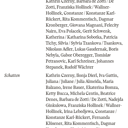
Kathrin Czerny
,
Barbara de Zotti / De
Zotti
,
Franziska Hollinek / Wallner-
Hollinek
,
Constanze / Konstanze Karl-
Rückert
,
Rita Kommentisch
,
Dagmar
Kronberger
,
Giovana Magnani
,
Felecity
Nairn
,
Eva Polacek
,
Gerit Schwenk
,
Katherina / Katharina Sobotka
,
Patricia
Tichy
,
Silvia / Sylvia Tzankova / Tsankova
,
Nikolaus Adler
,
Lukas Gaudernak
,
Boris
Nebyla
,
Gabor Oberegger
,
Tomislav
Petranovic
,
Karl Schreiner
,
Johannes
Stepanek
,
Rudolf Wächter
Schatten
Kathrin Czerny
,
Ilonja Dierl
,
Iva Gattin
,
Juliana / Juliane / Julia Almeida
,
Maria
Balzano
,
Irene Bauer
,
Ekaterina Bomza
,
Ketty Bucca
,
Michela Centin
,
Beatrice
Denes
,
Barbara de Zotti / De Zotti
,
Nadejda
Ginkulowa
,
Franziska Hollinek / Wallner-
Hollinek
,
Irina Lebedjewa
,
Constanze /
Konstanze Karl-Rückert
,
Fernanda
Klüsener
,
Rita Kommentisch
,
Dagmar