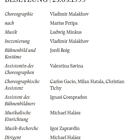
Choreographie
Vladimir Malakhov
nach
Marius Petipa
Musik
Ludwig Minkus
Inszenierung
Vladimir Malakhov
Bühnenbild und
Jordi Roig
Kostüme
Assistentin des
Valentina Savina
Choreographen
Choreographische
Carlos Gacio
,
Milan Hatala
,
Christian
Assistenz
Tichy
Assistent des
Ignasi Compradon
Bühnenbildners
Musikalische
Michael Halász
Einrichtung
Musik-Recherche
Igor Zapravdin
Dirigent
Michael Halász