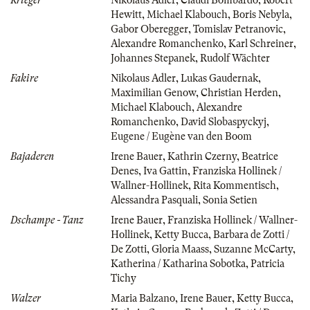
Hewitt
,
Michael Klabouch
,
Boris Nebyla
,
Gabor Oberegger
,
Tomislav Petranovic
,
Alexandre Romanchenko
,
Karl Schreiner
,
Johannes Stepanek
,
Rudolf Wächter
Fakire
Nikolaus Adler
,
Lukas Gaudernak
,
Maximilian Genow
,
Christian Herden
,
Michael Klabouch
,
Alexandre
Romanchenko
,
David Slobaspyckyj
,
Eugene / Eugène van den Boom
Bajaderen
Irene Bauer
,
Kathrin Czerny
,
Beatrice
Denes
,
Iva Gattin
,
Franziska Hollinek /
Wallner-Hollinek
,
Rita Kommentisch
,
Alessandra Pasquali
,
Sonia Setien
Dschampe - Tanz
Irene Bauer
,
Franziska Hollinek / Wallner-
Hollinek
,
Ketty Bucca
,
Barbara de Zotti /
De Zotti
,
Gloria Maass
,
Suzanne McCarty
,
Katherina / Katharina Sobotka
,
Patricia
Tichy
Walzer
Maria Balzano
,
Irene Bauer
,
Ketty Bucca
,