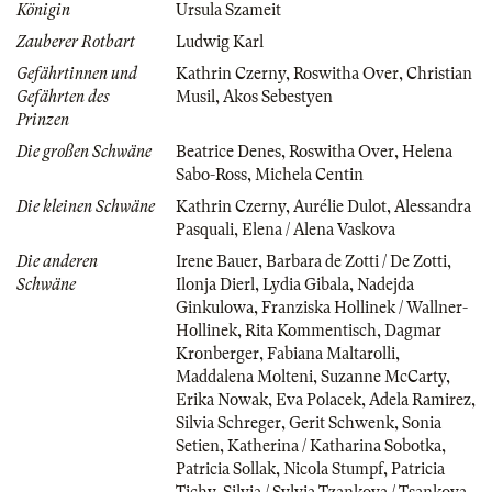
Königin
Ursula Szameit
Zauberer Rotbart
Ludwig Karl
Gefährtinnen und
Kathrin Czerny
,
Roswitha Over
,
Christian
Gefährten des
Musil
,
Akos Sebestyen
Prinzen
Die großen Schwäne
Beatrice Denes
,
Roswitha Over
,
Helena
Sabo-Ross
,
Michela Centin
Die kleinen Schwäne
Kathrin Czerny
,
Aurélie Dulot
,
Alessandra
Pasquali
,
Elena / Alena Vaskova
Die anderen
Irene Bauer
,
Barbara de Zotti / De Zotti
,
Schwäne
Ilonja Dierl
,
Lydia Gibala
,
Nadejda
Ginkulowa
,
Franziska Hollinek / Wallner-
Hollinek
,
Rita Kommentisch
,
Dagmar
Kronberger
,
Fabiana Maltarolli
,
Maddalena Molteni
,
Suzanne McCarty
,
Erika Nowak
,
Eva Polacek
,
Adela Ramirez
,
Silvia Schreger
,
Gerit Schwenk
,
Sonia
Setien
,
Katherina / Katharina Sobotka
,
Patricia Sollak
,
Nicola Stumpf
,
Patricia
Tichy
,
Silvia / Sylvia Tzankova / Tsankova
,