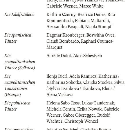
Gabriele Werner
,
Maree White
Die Edelfräulein
Kathrin Czerny
,
Beatrice Denes
,
Rita
Kommentisch
,
Fabiana Maltarolli
,
Alessandra Pasquali
,
Nicola Stumpf
Die spanischen
Dagmar Kronberger
,
Roswitha Over
,
Tänzer
Claudi Bombardo
,
Raphael Coumes-
Marquet
Die
Aurélie Dulot
,
Akos Sebestyen
neapolitanischen
Tänzer (Solisten)
Die
Ilonja Dierl
,
Adela Ramirez
,
Katherina /
neapolitanischen
Katharina Sobotka
,
Claudia Stocker
,
Silvia
Tänzerinnen
/ Sylvia Tzankova / Tsankova
,
Elena /
(Gruppe)
Alena Vaskova
Die polnischen
Helena Sabo-Ross
,
Lukas Gaudernak
,
Tänzer
Michela Centin
,
Erika Nowak
,
Gabriele
Werner
,
Gabor Oberegger
,
Rudolf
Wächter
,
Christoph Wenzel
Die ungarischen
Jolantha Seyfried
,
Christian Rovny