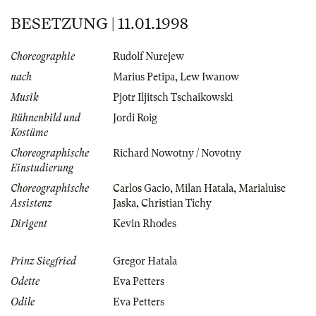
BESETZUNG | 11.01.1998
Choreographie
Rudolf Nurejew
nach
Marius Petipa
,
Lew Iwanow
Musik
Pjotr Iljitsch Tschaikowski
Bühnenbild und
Jordi Roig
Kostüme
Choreographische
Richard Nowotny / Novotny
Einstudierung
Choreographische
Carlos Gacio
,
Milan Hatala
,
Marialuise
Assistenz
Jaska
,
Christian Tichy
Dirigent
Kevin Rhodes
Prinz Siegfried
Gregor Hatala
Odette
Eva Petters
Odile
Eva Petters