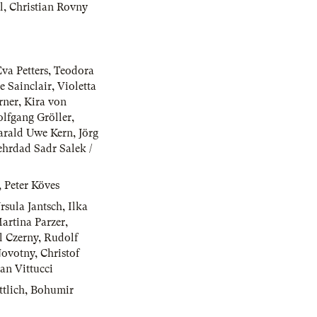
l
,
Christian Rovny
va Petters
,
Teodora
e Sainclair
,
Violetta
rner
,
Kira von
lfgang Gröller
,
arald Uwe Kern
,
Jörg
hrdad Sadr Salek /
,
Peter Köves
rsula Jantsch
,
Ilka
artina Parzer
,
l Czerny
,
Rudolf
Novotny
,
Christof
an Vittucci
tlich
,
Bohumir