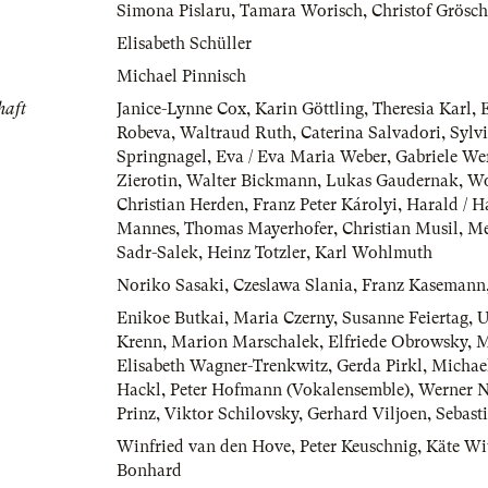
Simona Pislaru
,
Tamara Worisch
,
Christof Grösch
Elisabeth Schüller
Michael Pinnisch
haft
Janice-Lynne Cox
,
Karin Göttling
,
Theresia Karl
,
E
Robeva
,
Waltraud Ruth
,
Caterina Salvadori
,
Sylvi
Springnagel
,
Eva / Eva Maria Weber
,
Gabriele We
Zierotin
,
Walter Bickmann
,
Lukas Gaudernak
,
Wo
Christian Herden
,
Franz Peter Károlyi
,
Harald / H
Mannes
,
Thomas Mayerhofer
,
Christian Musil
,
Me
Sadr-Salek
,
Heinz Totzler
,
Karl Wohlmuth
Noriko Sasaki
,
Czeslawa Slania
,
Franz Kasemann
Enikoe Butkai
,
Maria Czerny
,
Susanne Feiertag
,
U
Krenn
,
Marion Marschalek
,
Elfriede Obrowsky
,
M
Elisabeth Wagner-Trenkwitz
,
Gerda Pirkl
,
Michae
Hackl
,
Peter Hofmann (Vokalensemble)
,
Werner 
Prinz
,
Viktor Schilovsky
,
Gerhard Viljoen
,
Sebasti
Winfried van den Hove
,
Peter Keuschnig
,
Käte Wit
Bonhard