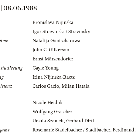
 08.06.1988
Bronislava Nijinska
Igor Strawinski / Stravinsky
tüme
Natalija Gontscharowa
John C. Gilkerson
Ernst Märzendorfer
nstudierung
Gayle Young
ng
Irina Nijinska-Raetz
istenz
Carlos Gacio
,
Milan Hatala
Nicole Heiduk
Wolfgang Grascher
Ursula Szameit
,
Gerhard Dirtl
igams
Rosemarie Stadelbacher / Stadlbacher
,
Ferdinand 