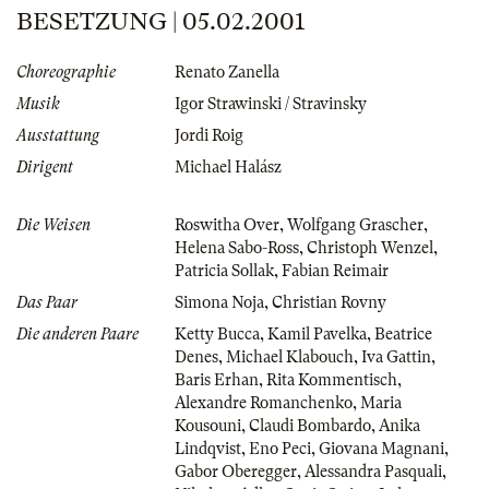
BESETZUNG | 05.02.2001
Choreographie
Renato Zanella
Musik
Igor Strawinski / Stravinsky
Ausstattung
Jordi Roig
Dirigent
Michael Halász
Die Weisen
Roswitha Over
,
Wolfgang Grascher
,
Helena Sabo-Ross
,
Christoph Wenzel
,
Patricia Sollak
,
Fabian Reimair
Das Paar
Simona Noja
,
Christian Rovny
Die anderen Paare
Ketty Bucca
,
Kamil Pavelka
,
Beatrice
Denes
,
Michael Klabouch
,
Iva Gattin
,
Baris Erhan
,
Rita Kommentisch
,
Alexandre Romanchenko
,
Maria
Kousouni
,
Claudi Bombardo
,
Anika
Lindqvist
,
Eno Peci
,
Giovana Magnani
,
Gabor Oberegger
,
Alessandra Pasquali
,