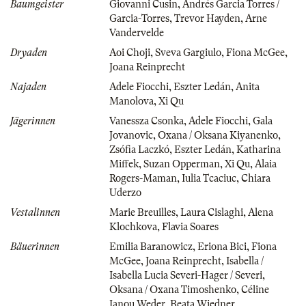
Baumgeister
Giovanni Cusin
,
Andrés Garcia Torres /
Garcia-Torres
,
Trevor Hayden
,
Arne
Vandervelde
Dryaden
Aoi Choji
,
Sveva Gargiulo
,
Fiona McGee
,
Joana Reinprecht
Najaden
Adele Fiocchi
,
Eszter Ledán
,
Anita
Manolova
,
Xi Qu
Jägerinnen
Vanessza Csonka
,
Adele Fiocchi
,
Gala
Jovanovic
,
Oxana / Oksana Kiyanenko
,
Zsófia Laczkó
,
Eszter Ledán
,
Katharina
Miffek
,
Suzan Opperman
,
Xi Qu
,
Alaia
Rogers-Maman
,
Iulia Tcaciuc
,
Chiara
Uderzo
Vestalinnen
Marie Breuilles
,
Laura Cislaghi
,
Alena
Klochkova
,
Flavia Soares
Bäuerinnen
Emilia Baranowicz
,
Eriona Bici
,
Fiona
McGee
,
Joana Reinprecht
,
Isabella /
Isabella Lucia Severi-Hager / Severi
,
Oksana / Oxana Timoshenko
,
Céline
Janou Weder
,
Beata Wiedner