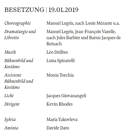
BESETZUNG | 19.01.2019
Choreographie
Manuel Legris
,
nach Louis Mérante u.a.
Dramaturgie und
Manuel Legris
,
Jean-François Vazelle
,
Libretto
nach Jules Barbier und Baron Jacques de
Reinach
Musik
Léo Delibes
Bühnenbild und
Luisa Spinatelli
Kostüme
Assistenz
Monia Torchia
Bühnenbild und
Kostüme
Licht
Jacques Giovanangeli
Dirigent
Kevin Rhodes
Sylvia
Maria Yakovleva
Aminta
Davide Dato