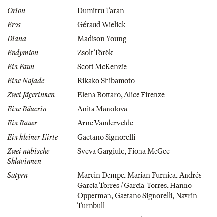
Orion
Dumitru Taran
Eros
Géraud Wielick
Diana
Madison Young
Endymion
Zsolt Török
Ein Faun
Scott McKenzie
Eine Najade
Rikako Shibamoto
Zwei Jägerinnen
Elena Bottaro
,
Alice Firenze
Eine Bäuerin
Anita Manolova
Ein Bauer
Arne Vandervelde
Ein kleiner Hirte
Gaetano Signorelli
Zwei nubische
Sveva Gargiulo
,
Fiona McGee
Sklavinnen
Satyrn
Marcin Dempc
,
Marian Furnica
,
Andrés
Garcia Torres / Garcia-Torres
,
Hanno
Opperman
,
Gaetano Signorelli
,
Navrin
Turnbull