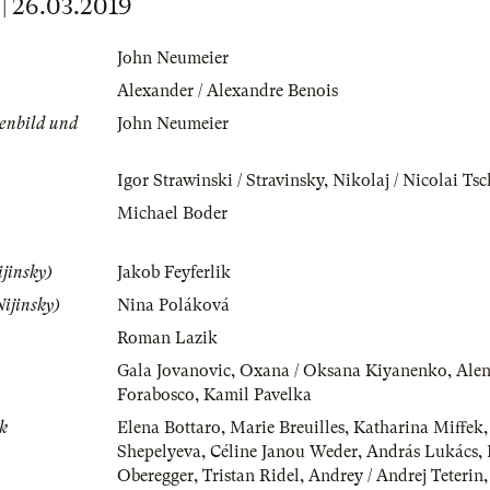
 26.03.2019
John Neumeier
Alexander / Alexandre Benois
enbild und
John Neumeier
Igor Strawinski / Stravinsky
,
Nikolaj / Nicolai Ts
Michael Boder
jinsky)
Jakob Feyferlik
ijinsky)
Nina Poláková
Roman Lazik
Gala Jovanovic
,
Oxana / Oksana Kiyanenko
,
Ale
Forabosco
,
Kamil Pavelka
k
Elena Bottaro
,
Marie Breuilles
,
Katharina Miffek
Shepelyeva
,
Céline Janou Weder
,
András Lukács
,
Oberegger
,
Tristan Ridel
,
Andrey / Andrej Teterin