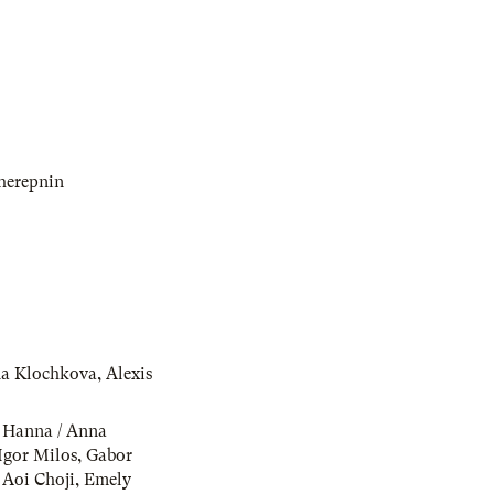
cherepnin
na Klochkova
,
Alexis
,
Hanna / Anna
Igor Milos
,
Gabor
,
Aoi Choji
,
Emely