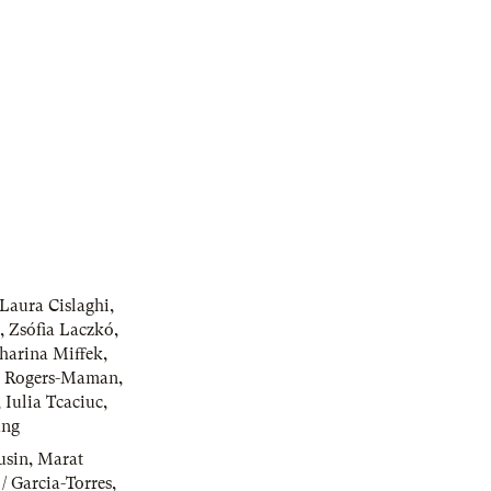
Laura Cislaghi
,
,
Zsófia Laczkó
,
harina Miffek
,
a Rogers-Maman
,
,
Iulia Tcaciuc
,
ung
usin
,
Marat
/ Garcia-Torres
,