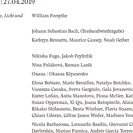
 27.04.2019
, Licht und
William Forsythe
Johann Sebastian Bach
,
(Tonbandwiedergabe)
Kathryn Bennetts
,
Maurice Causey
,
Noah Gelber
Nikisha Fogo
,
Jakob Feyferlik
Nina Poláková
,
Roman Lazik
Oxana / Oksana Kiyanenko
Elena Bottaro
,
Marie Breuilles
,
Natalya Butchko
,
Vanessza Csonka
,
Sveva Gargiulo
,
Gala Jovanovic
Eszter Ledán
,
Anita Manolova
,
Fiona McGee
,
Kat
Suzan Opperman
,
Xi Qu
,
Joana Reinprecht
,
Alai
Rikako Shibamoto
,
Beata Wiedner
,
Flavia Soares
Chiara Uderzo
,
Céline Janou Weder
,
Madison Yo
Nicola Barbarossa
,
Leonardo Basílio
,
Giovanni C
Davletshin
,
Marian Furnica
,
Andrés Garcia Torres 