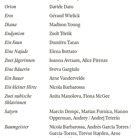
Orion
Davide Dato
Eros
Géraud Wielick
Diana
Madison Young
Endymion
Zsolt Török
Ein Faun
Dumitru Taran
Eine Najade
Elena Bottaro
Zwei Jägerinnen
Ioanna Avraam
,
Alice Firenze
Eine Bäuerin
Sveva Gargiulo
Ein Bauer
Arne Vandervelde
Ein kleiner Hirte
Nicola Barbarossa
Zwei nubische
Anita Manolova
,
Fiona McGee
Sklavinnen
Satyrn
Marcin Dempc
,
Marian Furnica
,
Hanno
Opperman
,
Andrey / Andrej Teterin
Baumgeister
Nicola Barbarossa
,
Andrés Garcia Torres /
Garcia-Torres
,
Trevor Hayden
,
Arne