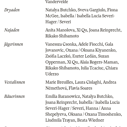
Vandervelde
Dryaden
Natalya Butchko
,
Sveva Gargiulo
,
Fiona
McGee
,
Isabella / Isabella Lucia Severi-
Hager / Severi
Najaden
Anita Manolova
,
Xi Qu
,
Joana Reinprecht
,
Rikako Shibamoto
Jägerinnen
Vanessza Csonka
,
Adele Fiocchi
,
Gala
Jovanovic
,
Oxana / Oksana Kiyanenko
,
Zsófia Laczkó
,
Eszter Ledán
,
Suzan
Opperman
,
Xi Qu
,
Alaia Rogers-Maman
,
Rikako Shibamoto
,
Iulia Tcaciuc
,
Chiara
Uderzo
Vestalinnen
Marie Breuilles
,
Laura Cislaghi
,
Andrea
Némethová
,
Flavia Soares
Bäuerinnen
Emilia Baranowicz
,
Natalya Butchko
,
Joana Reinprecht
,
Isabella / Isabella Lucia
Severi-Hager / Severi
,
Hanna / Anna
Shepelyeva
,
Oksana / Oxana Timoshenko
,
Liudmila Trayan
,
Beata Wiedner