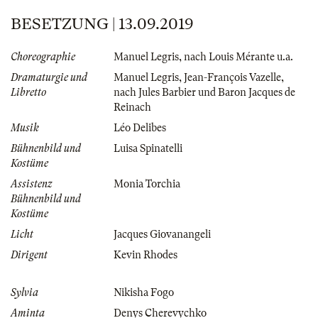
BESETZUNG | 13.09.2019
Choreographie
Manuel Legris
,
nach Louis Mérante u.a.
Dramaturgie und
Manuel Legris
,
Jean-François Vazelle
,
Libretto
nach Jules Barbier und Baron Jacques de
Reinach
Musik
Léo Delibes
Bühnenbild und
Luisa Spinatelli
Kostüme
Assistenz
Monia Torchia
Bühnenbild und
Kostüme
Licht
Jacques Giovanangeli
Dirigent
Kevin Rhodes
Sylvia
Nikisha Fogo
Aminta
Denys Cherevychko