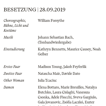
BESETZUNG | 28.09.2019
Choreographie,
William Forsythe
Bühne, Licht und
Kostüme
Musik
Johann Sebastian Bach
,
(Tonbandwiedergabe)
Einstudierung
Kathryn Bennetts
,
Maurice Causey
,
Noah
Gelber
Erstes Paar
Madison Young
,
Jakob Feyferlik
Zweites Paar
Natascha Mair
,
Davide Dato
Other Woman
Iulia Tcaciuc
Damen
Elena Bottaro
,
Marie Breuilles
,
Natalya
Butchko
,
Laura Cislaghi
,
Vanessza
Csonka
,
Adele Fiocchi
,
Sveva Gargiulo
,
Gala Jovanovic
,
Zsófia Laczkó
,
Eszter