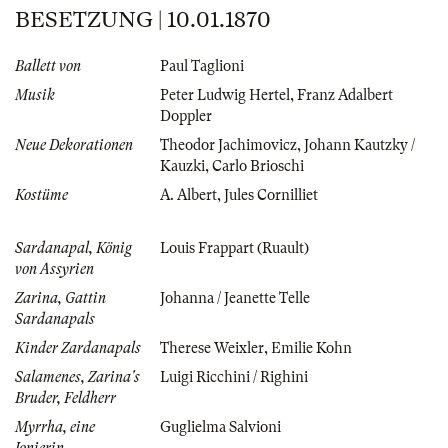
BESETZUNG | 10.01.1870
Ballett von
Paul Taglioni
Musik
Peter Ludwig Hertel
,
Franz Adalbert
Doppler
Neue Dekorationen
Theodor Jachimovicz
,
Johann Kautzky /
Kauzki
,
Carlo Brioschi
Kostüme
A. Albert
,
Jules Cornilliet
Sardanapal, König
Louis Frappart (Ruault)
von Assyrien
Zarina, Gattin
Johanna / Jeanette Telle
Sardanapals
Kinder Zardanapals
Therese Weixler
,
Emilie Kohn
Salamenes, Zarina's
Luigi Ricchini / Righini
Bruder, Feldherr
Myrrha, eine
Guglielma Salvioni
Jonierin