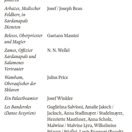
Arbazes, Medischer
Josef / Joseph Beau
Feldherr, in
Sardanapals
Diensten
Beleses, Oberpriester
Gaetano Massini
und Magier
Zames, Offizier
N. N. Weßel
Sardanapals und
Salamenes
Vertrauter
Wambam,
Julius Price
Oberaufseher der
Sklaven
Ein Palastbeamter
Josef Winkler
Les Banderoles
Guglielma Salvioni
,
Amalie Jaksch /
(Danse Assyrien)
Jacksch
,
Anna Stadlmayer / Stadelmayer
,
Henriette Mauthner
,
Anna Scholz
,
Malwine / Malvine Lyra
,
Wilhelmine
Stiasny / Stiaßni
,
Louis Frappart (Ruault)
,