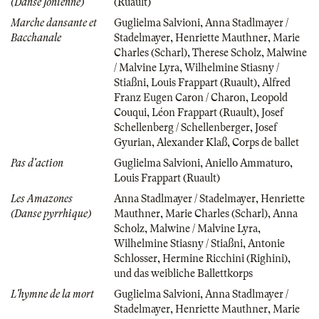
(Danse Jonienne)
(Ruault)
Marche dansante et
Guglielma Salvioni
,
Anna Stadlmayer /
Bacchanale
Stadelmayer
,
Henriette Mauthner
,
Marie
Charles (Scharl)
,
Therese Scholz
,
Malwine
/ Malvine Lyra
,
Wilhelmine Stiasny /
Stiaßni
,
Louis Frappart (Ruault)
,
Alfred
Franz Eugen Caron / Charon
,
Leopold
Couqui
,
Léon Frappart (Ruault)
,
Josef
Schellenberg / Schellenberger
,
Josef
Gyurian
,
Alexander Klaß
,
Corps de ballet
Pas d'action
Guglielma Salvioni
,
Aniello Ammaturo
,
Louis Frappart (Ruault)
Les Amazones
Anna Stadlmayer / Stadelmayer
,
Henriette
(Danse pyrrhique)
Mauthner
,
Marie Charles (Scharl)
,
Anna
Scholz
,
Malwine / Malvine Lyra
,
Wilhelmine Stiasny / Stiaßni
,
Antonie
Schlosser
,
Hermine Ricchini (Righini)
,
und das weibliche Ballettkorps
L'hymne de la mort
Guglielma Salvioni
,
Anna Stadlmayer /
Stadelmayer
,
Henriette Mauthner
,
Marie