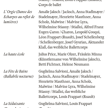
Corps de ballet
L' Orgie (Danse des
Amalie Jaksch / Jacksch
,
Anna Stadlmayer /
Echarpes au reflet de
Stadelmayer
,
Henriette Mauthner
,
Anna
lumières)
Scholz
,
Malwine / Malvine Lyra
,
Wilhelmine Stiasny / Stiaßni
,
Alfred Franz
Eugen Caron / Charon
,
Leopold Couqui
,
Léon Frappart (Ruault)
,
Josef Schellenberg
/ Schellenberger
,
Josef Gyurian
,
Alexander
Klaß
,
das weibliche Ballettcorps
La haute école
Julius Price
,
Marie Olzer
,
Fräulein Minna
(Künstlername von Wilhelmine Jaksch)
,
Betti Fichtner
,
Helene Neumann
La Fète de Bains
Guglielma Salvioni
,
Amalie Jaksch /
(Ballabile nocturne)
Jacksch
,
Anna Stadlmayer / Stadelmayer
,
Henriette Mauthner
,
Anna Scholz
,
Malwine / Malvine Lyra
,
Wilhelmine
Stiasny / Stiaßni
,
das weibliche
Ballettcorps
,
Louis Frappart (Ruault)
La Séduisante
Guglielma Salvioni
,
Louis Frappart