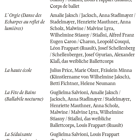
Corps de ballet
L' Orgie (Danse des
Amalie Jaksch / Jacksch
,
Anna Stadlmayer /
Echarpes au reflet de
Stadelmayer
,
Henriette Mauthner
,
Anna
lumières)
Scholz
,
Malwine / Malvine Lyra
,
Wilhelmine Stiasny / Stiaßni
,
Alfred Franz
Eugen Caron / Charon
,
Leopold Couqui
,
Léon Frappart (Ruault)
,
Josef Schellenberg
/ Schellenberger
,
Josef Gyurian
,
Alexander
Klaß
,
das weibliche Ballettcorps
La haute école
Julius Price
,
Marie Olzer
,
Fräulein Minna
(Künstlername von Wilhelmine Jaksch)
,
Betti Fichtner
,
Helene Neumann
La Fète de Bains
Guglielma Salvioni
,
Amalie Jaksch /
(Ballabile nocturne)
Jacksch
,
Anna Stadlmayer / Stadelmayer
,
Henriette Mauthner
,
Anna Scholz
,
Malwine / Malvine Lyra
,
Wilhelmine
Stiasny / Stiaßni
,
das weibliche
Ballettcorps
,
Louis Frappart (Ruault)
La Séduisante
Guglielma Salvioni
,
Louis Frappart