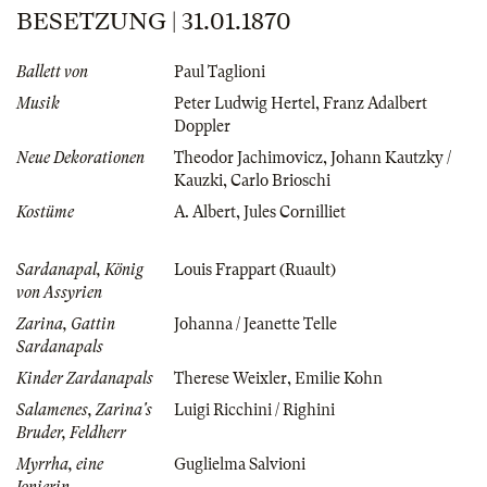
BESETZUNG | 31.01.1870
Ballett von
Paul Taglioni
Musik
Peter Ludwig Hertel
,
Franz Adalbert
Doppler
Neue Dekorationen
Theodor Jachimovicz
,
Johann Kautzky /
Kauzki
,
Carlo Brioschi
Kostüme
A. Albert
,
Jules Cornilliet
Sardanapal, König
Louis Frappart (Ruault)
von Assyrien
Zarina, Gattin
Johanna / Jeanette Telle
Sardanapals
Kinder Zardanapals
Therese Weixler
,
Emilie Kohn
Salamenes, Zarina's
Luigi Ricchini / Righini
Bruder, Feldherr
Myrrha, eine
Guglielma Salvioni
Jonierin