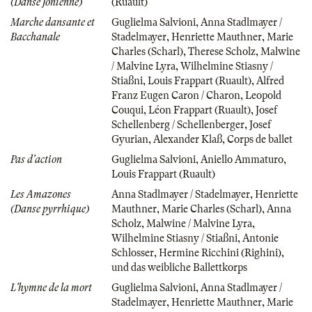
(Danse Jonienne)
(Ruault)
Marche dansante et
Guglielma Salvioni
,
Anna Stadlmayer /
Bacchanale
Stadelmayer
,
Henriette Mauthner
,
Marie
Charles (Scharl)
,
Therese Scholz
,
Malwine
/ Malvine Lyra
,
Wilhelmine Stiasny /
Stiaßni
,
Louis Frappart (Ruault)
,
Alfred
Franz Eugen Caron / Charon
,
Leopold
Couqui
,
Léon Frappart (Ruault)
,
Josef
Schellenberg / Schellenberger
,
Josef
Gyurian
,
Alexander Klaß
,
Corps de ballet
Pas d'action
Guglielma Salvioni
,
Aniello Ammaturo
,
Louis Frappart (Ruault)
Les Amazones
Anna Stadlmayer / Stadelmayer
,
Henriette
(Danse pyrrhique)
Mauthner
,
Marie Charles (Scharl)
,
Anna
Scholz
,
Malwine / Malvine Lyra
,
Wilhelmine Stiasny / Stiaßni
,
Antonie
Schlosser
,
Hermine Ricchini (Righini)
,
und das weibliche Ballettkorps
L'hymne de la mort
Guglielma Salvioni
,
Anna Stadlmayer /
Stadelmayer
,
Henriette Mauthner
,
Marie