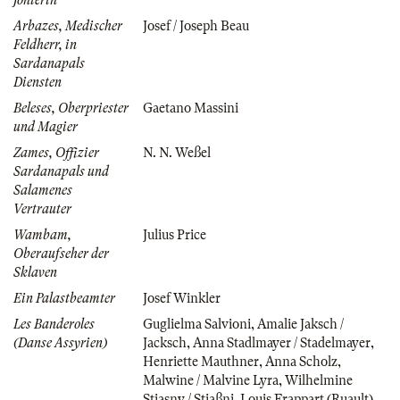
Arbazes, Medischer
Josef / Joseph Beau
Feldherr, in
Sardanapals
Diensten
Beleses, Oberpriester
Gaetano Massini
und Magier
Zames, Offizier
N. N. Weßel
Sardanapals und
Salamenes
Vertrauter
Wambam,
Julius Price
Oberaufseher der
Sklaven
Ein Palastbeamter
Josef Winkler
Les Banderoles
Guglielma Salvioni
,
Amalie Jaksch /
(Danse Assyrien)
Jacksch
,
Anna Stadlmayer / Stadelmayer
,
Henriette Mauthner
,
Anna Scholz
,
Malwine / Malvine Lyra
,
Wilhelmine
Stiasny / Stiaßni
,
Louis Frappart (Ruault)
,