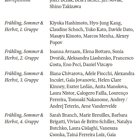
Shino Takizawa
Frühling, Sommer &
Kiyoka Hashimoto
,
Hyo-Jung Kang
,
Herbst, 1. Gruppe
Claudine Schoch
,
Yuko Kato
,
Davide Dato
,
Masayu Kimoto
,
Marcos Menha
,
Alexey
Popov
Frühling, Sommer &
Ioanna Avraam
,
Elena Bottaro
,
Sonia
Herbst, 2. Gruppe
Dvořák
,
Aleksandra Liashenko
,
Francesco
Costa
,
Eno Peci
,
Daniel Vizcayo
Frühling, Sommer &
Iliana Chivarova
,
Adele Fiocchi
,
Alexandra
Herbst, 3. Gruppe
Inculet
,
Gala Jovanovic
,
Helen Clare
Kinney
,
Eszter Ledán
,
Anita Manolova
,
Laura Nistor
,
Calogero Failla
,
Lourenço
Ferreira
,
Tomoaki Nakanome
,
Andrey /
Andrej Teterin
,
Arne Vandervelde
Frühling, Sommer &
Sarah Branch
,
Marie Breuilles
,
Barbara
Herbst, 4. Gruppe
Brigatti
,
Vivian de Britto Schiller
,
Natalya
Butchko
,
Laura Cislaghi
,
Vanessza
Csonka
,
Tainá Ferreira Luiz
,
Gaia