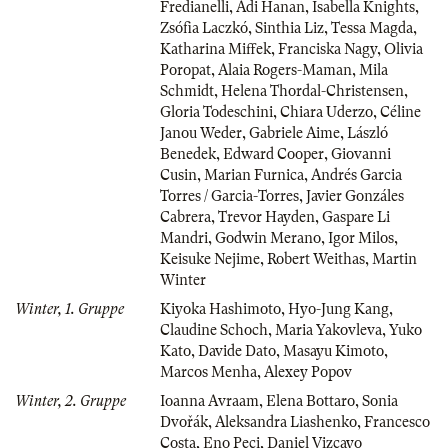
Fredianelli
,
Adi Hanan
,
Isabella Knights
,
Zsófia Laczkó
,
Sinthia Liz
,
Tessa Magda
,
Katharina Miffek
,
Franciska Nagy
,
Olivia
Poropat
,
Alaia Rogers-Maman
,
Mila
Schmidt
,
Helena Thordal-Christensen
,
Gloria Todeschini
,
Chiara Uderzo
,
Céline
Janou Weder
,
Gabriele Aime
,
László
Benedek
,
Edward Cooper
,
Giovanni
Cusin
,
Marian Furnica
,
Andrés Garcia
Torres / Garcia-Torres
,
Javier Gonzáles
Cabrera
,
Trevor Hayden
,
Gaspare Li
Mandri
,
Godwin Merano
,
Igor Milos
,
Keisuke Nejime
,
Robert Weithas
,
Martin
Winter
Winter, 1. Gruppe
Kiyoka Hashimoto
,
Hyo-Jung Kang
,
Claudine Schoch
,
Maria Yakovleva
,
Yuko
Kato
,
Davide Dato
,
Masayu Kimoto
,
Marcos Menha
,
Alexey Popov
Winter, 2. Gruppe
Ioanna Avraam
,
Elena Bottaro
,
Sonia
Dvořák
,
Aleksandra Liashenko
,
Francesco
Costa
,
Eno Peci
,
Daniel Vizcayo