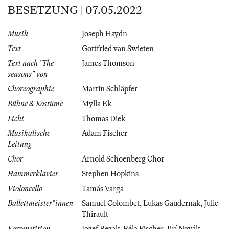
BESETZUNG | 07.05.2022
Musik
Joseph Haydn
Text
Gottfried van Swieten
Text nach "The
James Thomson
seasons" von
Choreographie
Martin Schläpfer
Bühne & Kostüme
Mylla Ek
Licht
Thomas Diek
Musikalische
Adam Fischer
Leitung
Chor
Arnold Schoenberg Chor
Hammerklavier
Stephen Hopkins
Violoncello
Tamás Varga
Ballettmeister*innen
Samuel Colombet
,
Lukas Gaudernak
,
Julie
Thirault
Korrepetition
Jozef Bezak
,
Béla Fischer
,
Jirí Novák
,