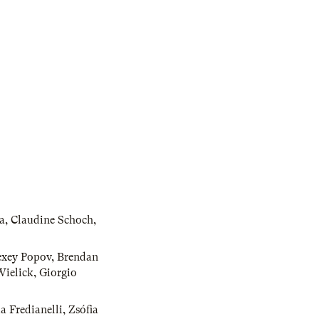
a
,
Claudine Schoch
,
exey Popov
,
Brendan
Wielick
,
Giorgio
a Fredianelli
,
Zsófia