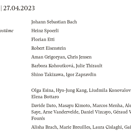
 27.04.2023
Johann Sebastian Bach
Kostüme
Heinz Spoerli
Florian Etti
Robert Eisenstein
Aman Grigoryan
,
Chris Jensen
Barbora Kohoutková
,
Julie Thirault
Shino Takizawa
,
Igor Zapravdin
Olga Esina
,
Hyo-Jung Kang
,
Liudmila Konovalov
Elena Bottaro
Davide Dato
,
Masayu Kimoto
,
Marcos Menha
,
Al
Saye
,
Arne Vandervelde
,
Daniel Vizcayo
,
Géraud 
Fourés
Alisha Brach
,
Marie Breuilles
,
Laura Cislaghi
,
Gai