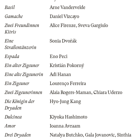
Basil
Arne Vandervelde
Gamache
Daniel Vizcayo
Zwei Freundinnen
Alice Firenze
,
Sveva Gargiulo
Kitris
Eine
Sonia Dvořák
Straßentänzerin
Espada
Eno Peci
Ein alter Zigeuner
Kristián Pokorný
Eine alte Zigeunerin
Adi Hanan
Ein Zigeuner
Lourenço Ferreira
Zwei Zigeunerinnen
Alaia Rogers-Maman
,
Chiara Uderzo
Die Königin der
Hyo-Jung Kang
Dryaden
Dulcinea
Kiyoka Hashimoto
Amor
Ioanna Avraam
Drei Dryaden
Natalya Butchko
,
Gala Jovanovic
,
Sinthia