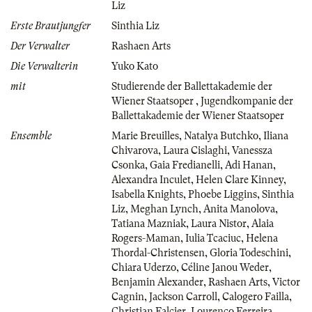
Liz
Erste Brautjungfer
Sinthia Liz
Der Verwalter
Rashaen Arts
Die Verwalterin
Yuko Kato
mit
Studierende der Ballettakademie der
Wiener Staatsoper
,
Jugendkompanie der
Ballettakademie der Wiener Staatsoper
Ensemble
Marie Breuilles
,
Natalya Butchko
,
Iliana
Chivarova
,
Laura Cislaghi
,
Vanessza
Csonka
,
Gaia Fredianelli
,
Adi Hanan
,
Alexandra Inculet
,
Helen Clare Kinney
,
Isabella Knights
,
Phoebe Liggins
,
Sinthia
Liz
,
Meghan Lynch
,
Anita Manolova
,
Tatiana Mazniak
,
Laura Nistor
,
Alaia
Rogers-Maman
,
Iulia Tcaciuc
,
Helena
Thordal-Christensen
,
Gloria Todeschini
,
Chiara Uderzo
,
Céline Janou Weder
,
Benjamin Alexander
,
Rashaen Arts
,
Victor
Cagnin
,
Jackson Carroll
,
Calogero Failla
,
Christian Falcier
,
Lourenço Ferreira
,