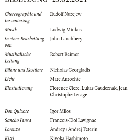
Choreographie und
Rudolf Nurejew
Inszenierung
Musik
Ludwig Minkus
in einer Bearbeitung
John Lanchbery
von
Musikalische
Robert Reimer
Leitung
Bühne und Kostüme
Nicholas Georgiadis
Licht
Marc Anrochte
Einstudierung
Florence Clerc
,
Lukas Gaudernak
,
Jean
Christophe Lesage
Don Quixote
Igor Milos
Sancho Pansa
Francois-Eloi Lavignac
Lorenzo
Andrey / Andrej Teterin
Kitri
Kiyoka Hashimoto