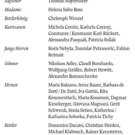
Aufseher
Thomas Mayerhofer
Madame
Helena Sabo-Ross
Bettlerkönig
Christoph Wenzel
Kurtisanen
Michela Centin
,
Kathrin Czerny
,
Constanze / Konstanze Karl-Rückert
,
Alessandra Pasquali
,
Patricia Sollak
Junge Herren
Boris Nebyla
,
Tomislav Petranovic
,
Fabian
Reimair
Gönner
Nikolaus Adler
,
Claudi Bombardo
,
Wolfgang Gröller
,
Robert Hewitt
,
Alexandre Romanchenko
Dirnen
Maria Balzano
,
Irene Bauer
,
Barbara de
Zotti / De Zotti
,
Iva Gattin
,
Rita
Kommentisch
,
Maria Kousouni
,
Dagmar
Kronberger
,
Giovana Magnani
,
Gerit
Schwenk
,
Sonia Setien
,
Katherina /
Katharina Sobotka
,
Patricia Tichy
Bettler
Domenico Ducato
,
Christian Herden
,
Michael Klabouch
,
Rainer Krenstetter
,