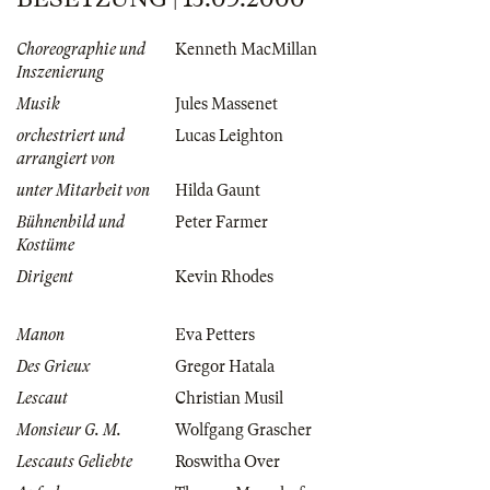
Choreographie und
Kenneth MacMillan
Inszenierung
Musik
Jules Massenet
orchestriert und
Lucas Leighton
arrangiert von
unter Mitarbeit von
Hilda Gaunt
Bühnenbild und
Peter Farmer
Kostüme
Dirigent
Kevin Rhodes
Manon
Eva Petters
Des Grieux
Gregor Hatala
Lescaut
Christian Musil
Monsieur G. M.
Wolfgang Grascher
Lescauts Geliebte
Roswitha Over