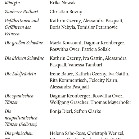
Königin
Erika Nowak
Zauberer Rotbart
Christian Rovny
Gefährtinnen und
Kathrin Czerny
,
Alessandra Pasquali
,
Gefährten des
Boris Nebyla
,
Tomislav Petranovic
Prinzen
Die großen Schwäne
Maria Kousouni
,
Dagmar Kronberger
,
Roswitha Over
,
Patricia Sollak
Die kleinen Schwäne
Kathrin Czerny
,
Iva Gattin
,
Alessandra
Pasquali
,
Vanessa Tamburi
Die Edelfräulein
Irene Bauer
,
Kathrin Czerny
,
Iva Gattin
,
Rita Kommentisch
,
Felecity Nairn
,
Alessandra Pasquali
Die spanischen
Dagmar Kronberger
,
Roswitha Over
,
Tänzer
Wolfgang Grascher
,
Thomas Mayerhofer
Die
Ilonja Dierl
,
Sefton Clarke
neapolitanischen
Tänzer (Solisten)
Die polnischen
Helena Sabo-Ross
,
Christoph Wenzel
,