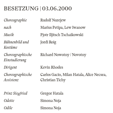
BESETZUNG | 03.06.2000
Choreographie
Rudolf Nurejew
nach
Marius Petipa
,
Lew Iwanow
Musik
Pjotr Iljitsch Tschaikowski
Bühnenbild und
Jordi Roig
Kostüme
Choreographische
Richard Nowotny / Novotny
Einstudierung
Dirigent
Kevin Rhodes
Choreographische
Carlos Gacio
,
Milan Hatala
,
Alice Necsea
,
Assistenz
Christian Tichy
Prinz Siegfried
Gregor Hatala
Odette
Simona Noja
Odile
Simona Noja