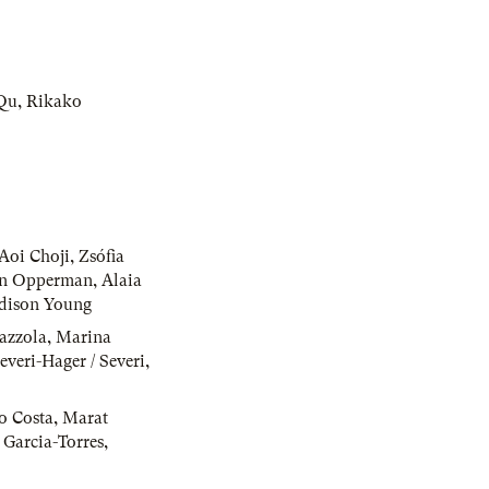
Qu
,
Rikako
Aoi Choji
,
Zsófia
n Opperman
,
Alaia
dison Young
Pazzola
,
Marina
Severi-Hager / Severi
,
o Costa
,
Marat
 Garcia-Torres
,