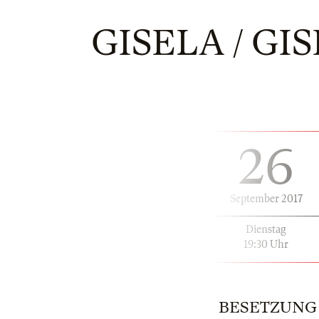
GISELA / GI
26
September 2017
Dienstag
19:30 Uhr
BESETZUNG |