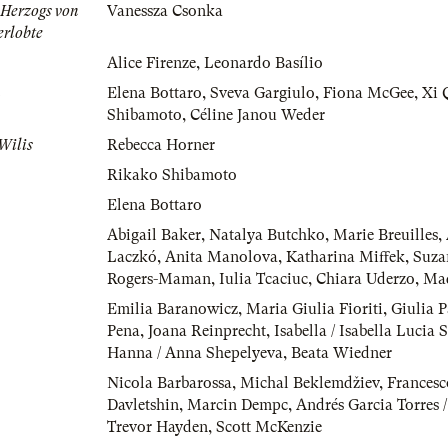
 Herzogs von
Vanessza Csonka
erlobte
Alice Firenze
,
Leonardo Basílio
n
Elena Bottaro
,
Sveva Gargiulo
,
Fiona McGee
,
Xi 
Shibamoto
,
Céline Janou Weder
Wilis
Rebecca Horner
Rikako Shibamoto
Elena Bottaro
Abigail Baker
,
Natalya Butchko
,
Marie Breuilles
,
Laczkó
,
Anita Manolova
,
Katharina Miffek
,
Suza
Rogers-Maman
,
Iulia Tcaciuc
,
Chiara Uderzo
,
Ma
Emilia Baranowicz
,
Maria Giulia Fioriti
,
Giulia 
Pena
,
Joana Reinprecht
,
Isabella / Isabella Lucia 
Hanna / Anna Shepelyeva
,
Beata Wiedner
Nicola Barbarossa
,
Michal Beklemdžiev
,
Francesc
Davletshin
,
Marcin Dempc
,
Andrés Garcia Torres /
Trevor Hayden
,
Scott McKenzie