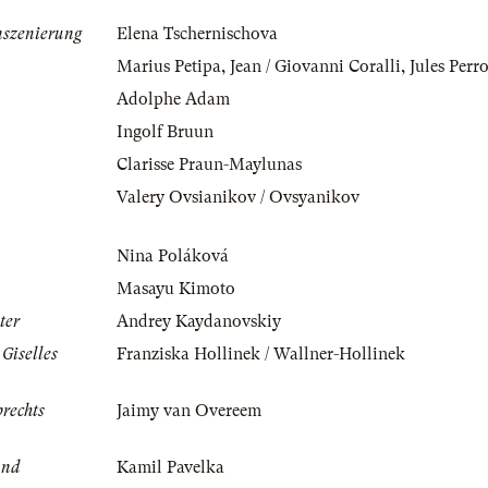
nszenierung
Elena Tschernischova
Marius Petipa
,
Jean / Giovanni Coralli
,
Jules Perro
Adolphe Adam
Ingolf Bruun
Clarisse Praun-Maylunas
Valery Ovsianikov / Ovsyanikov
Nina Poláková
Masayu Kimoto
ter
Andrey Kaydanovskiy
 Giselles
Franziska Hollinek / Wallner-Hollinek
brechts
Jaimy van Overeem
and
Kamil Pavelka