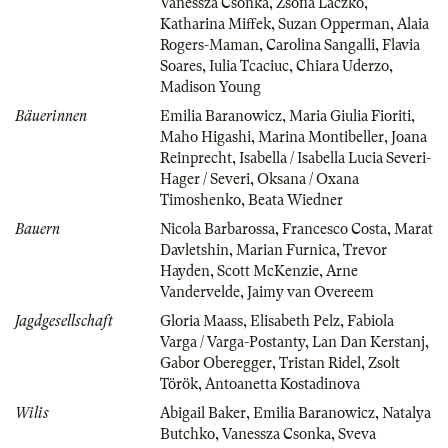
Vanessza Csonka
,
Zsófia Laczkó
,
Katharina Miffek
,
Suzan Opperman
,
Alaia
Rogers-Maman
,
Carolina Sangalli
,
Flavia
Soares
,
Iulia Tcaciuc
,
Chiara Uderzo
,
Madison Young
Bäuerinnen
Emilia Baranowicz
,
Maria Giulia Fioriti
,
Maho Higashi
,
Marina Montibeller
,
Joana
Reinprecht
,
Isabella / Isabella Lucia Severi-
Hager / Severi
,
Oksana / Oxana
Timoshenko
,
Beata Wiedner
Bauern
Nicola Barbarossa
,
Francesco Costa
,
Marat
Davletshin
,
Marian Furnica
,
Trevor
Hayden
,
Scott McKenzie
,
Arne
Vandervelde
,
Jaimy van Overeem
Jagdgesellschaft
Gloria Maass
,
Elisabeth Pelz
,
Fabiola
Varga / Varga-Postanty
,
Lan Dan Kerstanj
,
Gabor Oberegger
,
Tristan Ridel
,
Zsolt
Török
,
Antoanetta Kostadinova
Wilis
Abigail Baker
,
Emilia Baranowicz
,
Natalya
Butchko
,
Vanessza Csonka
,
Sveva