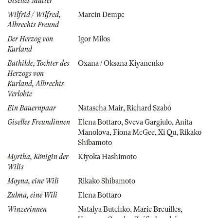
Giselles Mutter
Wilfrid / Wilfred,
Marcin Dempc
Albrechts Freund
Der Herzog von
Igor Milos
Kurland
Bathilde, Tochter des
Oxana / Oksana Kiyanenko
Herzogs von
Kurland, Albrechts
Verlobte
Ein Bauernpaar
Natascha Mair
,
Richard Szabó
Giselles Freundinnen
Elena Bottaro
,
Sveva Gargiulo
,
Anita
Manolova
,
Fiona McGee
,
Xi Qu
,
Rikako
Shibamoto
Myrtha, Königin der
Kiyoka Hashimoto
Wilis
Moyna, eine Wili
Rikako Shibamoto
Zulma, eine Wili
Elena Bottaro
Winzerinnen
Natalya Butchko
,
Marie Breuilles
,