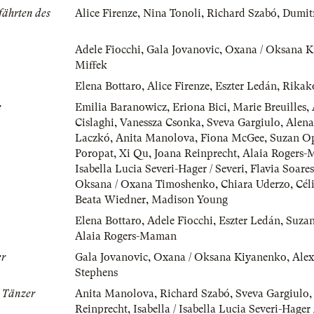
fährten des
Alice Firenze
,
Nina Tonoli
,
Richard Szabó
,
Dumit
Adele Fiocchi
,
Gala Jovanovic
,
Oxana / Oksana K
Miffek
Elena Bottaro
,
Alice Firenze
,
Eszter Ledán
,
Rikak
e
Emilia Baranowicz
,
Eriona Bici
,
Marie Breuilles
,
Cislaghi
,
Vanessza Csonka
,
Sveva Gargiulo
,
Alena
Laczkó
,
Anita Manolova
,
Fiona McGee
,
Suzan O
Poropat
,
Xi Qu
,
Joana Reinprecht
,
Alaia Rogers
Isabella Lucia Severi-Hager / Severi
,
Flavia Soares
Oksana / Oxana Timoshenko
,
Chiara Uderzo
,
Cél
Beata Wiedner
,
Madison Young
Elena Bottaro
,
Adele Fiocchi
,
Eszter Ledán
,
Suza
Alaia Rogers-Maman
er
Gala Jovanovic
,
Oxana / Oksana Kiyanenko
,
Alex
Stephens
n Tänzer
Anita Manolova
,
Richard Szabó
,
Sveva Gargiulo
Reinprecht
,
Isabella / Isabella Lucia Severi-Hager 