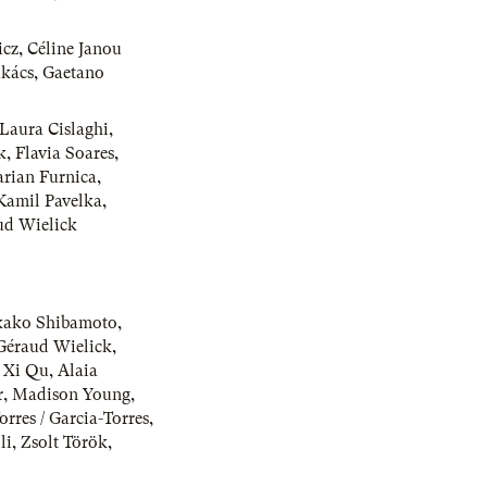
icz
,
Céline Janou
kács
,
Gaetano
Laura Cislaghi
,
k
,
Flavia Soares
,
rian Furnica
,
Kamil Pavelka
,
ud Wielick
kako Shibamoto
,
Géraud Wielick
,
,
Xi Qu
,
Alaia
r
,
Madison Young
,
rres / Garcia-Torres
,
li
,
Zsolt Török
,