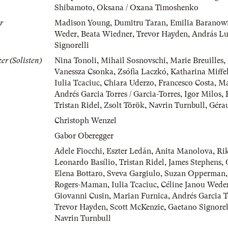
Shibamoto
,
Oksana / Oxana Timoshenko
r
Madison Young
,
Dumitru Taran
,
Emilia Baranow
Weder
,
Beata Wiedner
,
Trevor Hayden
,
András Lu
Signorelli
er (Solisten)
Nina Tonoli
,
Mihail Sosnovschi
,
Marie Breuilles
,
Vanessza Csonka
,
Zsófia Laczkó
,
Katharina Miffe
Iulia Tcaciuc
,
Chiara Uderzo
,
Francesco Costa
,
Ma
Andrés Garcia Torres / Garcia-Torres
,
Igor Milos
,
Tristan Ridel
,
Zsolt Török
,
Navrin Turnbull
,
Géra
Christoph Wenzel
Gabor Oberegger
Adele Fiocchi
,
Eszter Ledán
,
Anita Manolova
,
Ri
Leonardo Basílio
,
Tristan Ridel
,
James Stephens
,
Elena Bottaro
,
Sveva Gargiulo
,
Suzan Opperman
Rogers-Maman
,
Iulia Tcaciuc
,
Céline Janou Wede
Giovanni Cusin
,
Marian Furnica
,
Andrés Garcia To
Trevor Hayden
,
Scott McKenzie
,
Gaetano Signorel
Navrin Turnbull