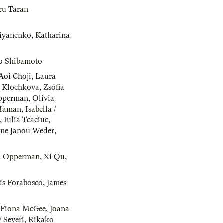
ru Taran
iyanenko
,
Katharina
o Shibamoto
Aoi Choji
,
Laura
 Klochkova
,
Zsófia
pperman
,
Olivia
-Maman
,
Isabella /
,
Iulia Tcaciuc
,
ine Janou Weder
,
n Opperman
,
Xi Qu
,
is Forabosco
,
James
,
Fiona McGee
,
Joana
/ Severi
,
Rikako