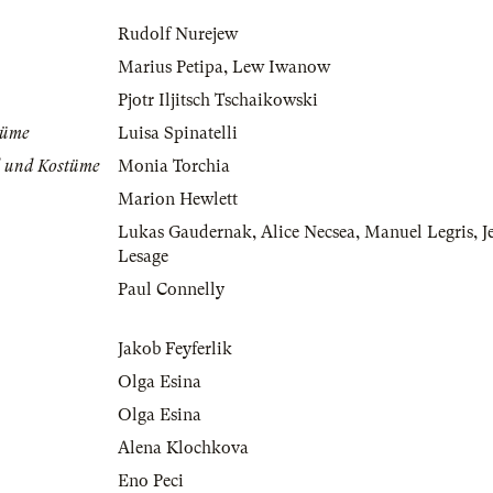
Rudolf Nurejew
Marius Petipa
,
Lew Iwanow
Pjotr Iljitsch Tschaikowski
tüme
Luisa Spinatelli
d und Kostüme
Monia Torchia
Marion Hewlett
Lukas Gaudernak
,
Alice Necsea
,
Manuel Legris
,
J
Lesage
Paul Connelly
Jakob Feyferlik
Olga Esina
Olga Esina
Alena Klochkova
Eno Peci