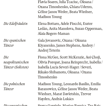
Flavia Soares
,
Iulia Tcaciuc
,
Oksana /
Oxana Timoshenko
,
Chiara Uderzo
,
Céline Janou Weder
,
Beata Wiedner
,
Madison Young
Die Edelfräulein
Elena Bottaro
,
Adele Fiocchi
,
Eszter
Ledán
,
Anita Manolova
,
Suzan Opperman
,
Alaia Rogers-Maman
Die spanischen
Gala Jovanovic
,
Oxana / Oksana
Tänzer
Kiyanenko
,
James Stephens
,
Andrey /
Andrej Teterin
Die
Fiona McGee
,
Scott McKenzie
,
Aoi Choji
,
neapolitanischen
Olivia Poropat
,
Joana Reinprecht
,
Isabella /
Tänzer (Solisten)
Isabella Lucia Severi-Hager / Severi
,
Rikako Shibamoto
,
Oksana / Oxana
Timoshenko
Die polnischen
Madison Young
,
Leonardo Basílio
,
Emilia
Tänzer
Baranowicz
,
Céline Janou Weder
,
Beata
Wiedner
,
Marat Davletshin
,
Trevor
Hayden
,
András Lukács
Die ungarischen
Sveva Gargiulo
,
Marian Furnica
,
Tea Bajc
,