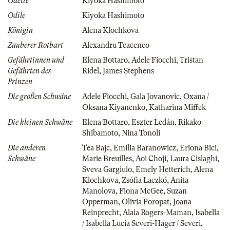
Odette
Kiyoka Hashimoto
Odile
Kiyoka Hashimoto
Königin
Alena Klochkova
Zauberer Rotbart
Alexandru Tcacenco
Gefährtinnen und
Elena Bottaro
,
Adele Fiocchi
,
Tristan
Gefährten des
Ridel
,
James Stephens
Prinzen
Die großen Schwäne
Adele Fiocchi
,
Gala Jovanovic
,
Oxana /
Oksana Kiyanenko
,
Katharina Miffek
Die kleinen Schwäne
Elena Bottaro
,
Eszter Ledán
,
Rikako
Shibamoto
,
Nina Tonoli
Die anderen
Tea Bajc
,
Emilia Baranowicz
,
Eriona Bici
,
Schwäne
Marie Breuilles
,
Aoi Choji
,
Laura Cislaghi
,
Sveva Gargiulo
,
Emely Hetterich
,
Alena
Klochkova
,
Zsófia Laczkó
,
Anita
Manolova
,
Fiona McGee
,
Suzan
Opperman
,
Olivia Poropat
,
Joana
Reinprecht
,
Alaia Rogers-Maman
,
Isabella
/ Isabella Lucia Severi-Hager / Severi
,