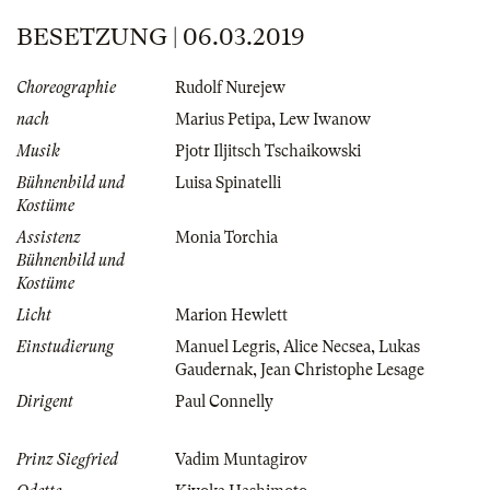
BESETZUNG | 06.03.2019
Choreographie
Rudolf Nurejew
nach
Marius Petipa
,
Lew Iwanow
Musik
Pjotr Iljitsch Tschaikowski
Bühnenbild und
Luisa Spinatelli
Kostüme
Assistenz
Monia Torchia
Bühnenbild und
Kostüme
Licht
Marion Hewlett
Einstudierung
Manuel Legris
,
Alice Necsea
,
Lukas
Gaudernak
,
Jean Christophe Lesage
Dirigent
Paul Connelly
Prinz Siegfried
Vadim Muntagirov