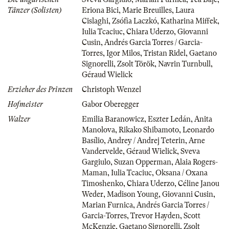
Tänzer (Solisten)
Eriona Bici
,
Marie Breuilles
,
Laura
Cislaghi
,
Zsófia Laczkó
,
Katharina Miffek
,
Iulia Tcaciuc
,
Chiara Uderzo
,
Giovanni
Cusin
,
Andrés Garcia Torres / Garcia-
Torres
,
Igor Milos
,
Tristan Ridel
,
Gaetano
Signorelli
,
Zsolt Török
,
Navrin Turnbull
,
Géraud Wielick
Erzieher des Prinzen
Christoph Wenzel
Hofmeister
Gabor Oberegger
Walzer
Emilia Baranowicz
,
Eszter Ledán
,
Anita
Manolova
,
Rikako Shibamoto
,
Leonardo
Basílio
,
Andrey / Andrej Teterin
,
Arne
Vandervelde
,
Géraud Wielick
,
Sveva
Gargiulo
,
Suzan Opperman
,
Alaia Rogers-
Maman
,
Iulia Tcaciuc
,
Oksana / Oxana
Timoshenko
,
Chiara Uderzo
,
Céline Janou
Weder
,
Madison Young
,
Giovanni Cusin
,
Marian Furnica
,
Andrés Garcia Torres /
Garcia-Torres
,
Trevor Hayden
,
Scott
McKenzie
,
Gaetano Signorelli
,
Zsolt