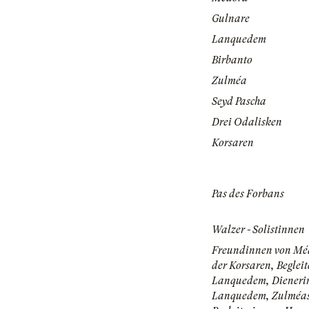
Gulnare
Lanquedem
Birbanto
Zulméa
Seyd Pascha
Drei Odalisken
Korsaren
Pas des Forbans
Walzer - Solistinnen
Freundinnen von Mé
der Korsaren, Begleit
Lanquedem, Dieneri
Lanquedem, Zulméa