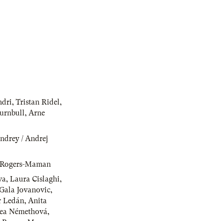
o
ndri
,
Tristan Ridel
,
urnbull
,
Arne
ndrey / Andrej
 Rogers-Maman
va
,
Laura Cislaghi
,
Gala Jovanovic
,
r Ledán
,
Anita
ea Némethová
,