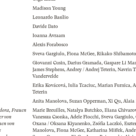
Madison Young
Leonardo Basílio
Davide Dato
Ioanna Avraam
Alexis Forabosco
Sveva Gargiulo
,
Fiona McGee
,
Rikako Shibamot
Giovanni Cusin
,
Darius Gramada
,
Gaspare Li Ma
James Stephens
,
Andrey / Andrej Teterin
,
Navrin T
Vandervelde
Erika Kovácová
,
Iulia Tcaciuc
,
Marian Furnica
,
A
Teterin
Anita Manolova
,
Suzan Opperman
,
Xi Qu
,
Alaia
dora, Frauen
Marie Breuilles
,
Natalya Butchko
,
Iliana Chivaro
er von
Vanessza Csonka
,
Adele Fiocchi
,
Sveva Gargiulo
,
nen von
Oxana / Oksana Kiyanenko
,
Zsófia Laczkó
,
Eszte
s
Manolova
,
Fiona McGee
,
Katharina Miffek
,
Andr