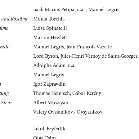
nach Marius Petipa
,
u.a.
,
Manuel Legris
d und Kostüme
Monia Torchia
tüme
Luisa Spinatelli
Marion Hewlett
retto
Manuel Legris
,
Jean-François Vazelle
Lord Byron
,
Jules-Henri Vernoy de Saint-Georges
Adolphe Adam
,
u.a.
Manuel Legris
n
Igor Zapravdin
tung
Thomas Heinisch
,
Gábor Kerény
istenz
Albert Mirzoyan
Valery Ovsianikov / Ovsyanikov
Jakob Feyferlik
Olga Esina