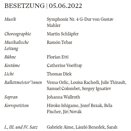
BESETZUNG | 05.06.2022
Musik
Symphonie Nr. 4 G-Dur von Gustav
Mahler
Choreographie
Martin Schläpfer
Musikalische
Ramón Tebar
Leitung
Bühne
Florian Etti
Kostüme
Catherine Voeffray
Licht
Thomas Diek
Ballettmeister*innen
Vesna Orlic
,
Louisa Rachedi
,
Julie Thirault
,
Samuel Colombet
,
Sergey Ignatiev
Sopran
Johanna Wallroth
Korrepetition
Hiroko Ishigame
,
Jozef Bezak
,
Béla
Fischer
,
Jirí Novák
I., III. und IV. Satz
Gabriele Aime
,
László Benedek
,
Sarah