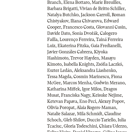
Branch
,
Elena Bottaro
,
Marie Breuilles
,
Barbara Brigatti
,
Vivian de Britto Schiller
,
Natalya Butchko
,
Jackson Carroll
,
Roman
Chistyakov
,
Iliana Chivarova
,
Edward
Cooper
,
Francesco Costa
,
Giovanni Cusin
,
Davide Dato
,
Sonia Dvořák
,
Calogero
Failla
,
Lourenço Ferreira
,
Tainá Ferreira
Luiz
,
Ekaterina Fitzka
,
Gaia Fredianelli
,
Javier Gonzáles Cabrera
,
Kiyoka
Hashimoto
,
Trevor Hayden
,
Masayu
Kimoto
,
Isabella Knights
,
Zsófia Laczkó
,
Eszter Ledán
,
Aleksandra Liashenko
,
Tessa Magda
,
Cosmin Marinescu
,
Fiona
McGee
,
Marcos Menha
,
Godwin Merano
,
Katharina Miffek
,
Igor Milos
,
Dragos
Musat
,
Franciska Nagy
,
Keisuke Nejime
,
Ketevan Papava
,
Eno Peci
,
Alexey Popov
,
Olivia Poropat
,
Alaia Rogers-Maman
,
Natalie Salazar
,
Mila Schmidt
,
Claudine
Schoch
,
Gleb Shilov
,
Duccio Tariello
,
Iulia
Tcaciuc
,
Gloria Todeschini
,
Chiara Uderzo
,