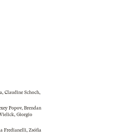
a
,
Claudine Schoch
,
exey Popov
,
Brendan
Wielick
,
Giorgio
a Fredianelli
,
Zsófia