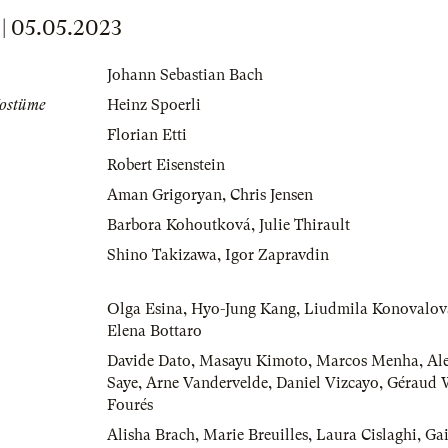
 05.05.2023
Johann Sebastian Bach
Kostüme
Heinz Spoerli
Florian Etti
Robert Eisenstein
Aman Grigoryan
,
Chris Jensen
Barbora Kohoutková
,
Julie Thirault
Shino Takizawa
,
Igor Zapravdin
Olga Esina
,
Hyo-Jung Kang
,
Liudmila Konovalov
Elena Bottaro
Davide Dato
,
Masayu Kimoto
,
Marcos Menha
,
Al
Saye
,
Arne Vandervelde
,
Daniel Vizcayo
,
Géraud 
Fourés
Alisha Brach
,
Marie Breuilles
,
Laura Cislaghi
,
Gai