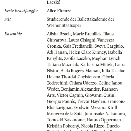
Laczkó
Erste Brautjungfer
Alice Firenze
mit
Studierende der Ballettakademie der
Wiener Staatsoper
Ensemble
Alisha Brach
,
Marie Breuilles
,
Iliana
Chivarova
,
Laura Cislaghi
,
Vanessza
Csonka
,
Gaia Fredianelli
,
Sveva Gargiulo
,
Adi Hanan
,
Helen Clare Kinney
,
Isabella
Knights
,
Zsófia Laczkó
,
Meghan Lynch
,
Tatiana Mazniak
,
Katharina Miffek
,
Laura
Nistor
,
Alaia Rogers-Maman
,
Iulia Tcaciuc
,
Helena Thordal-Christensen
,
Gloria
Todeschini
,
Chiara Uderzo
,
Céline Janou
Weder
,
Benjamin Alexander
,
Rashaen
Arts
,
Victor Cagnin
,
Giovanni Cusin
,
Giorgio Fourés
,
Trevor Hayden
,
Francois-
Eloi Lavignac
,
Godwin Merano
,
Kirill
Monereo de la Sota
,
Junnosuke Nakamura
,
Tomoaki Nakanome
,
Hanno Opperman
,
Kristián Pokorný
,
Nicola Rizzo
,
Duccio