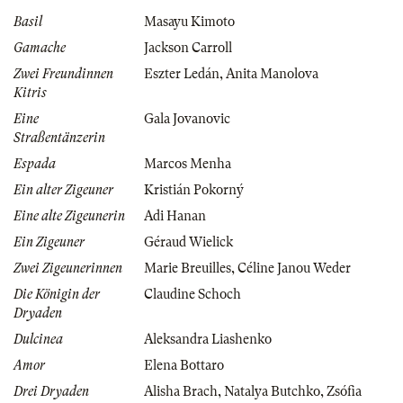
Basil
Masayu Kimoto
Gamache
Jackson Carroll
Zwei Freundinnen
Eszter Ledán
,
Anita Manolova
Kitris
Eine
Gala Jovanovic
Straßentänzerin
Espada
Marcos Menha
Ein alter Zigeuner
Kristián Pokorný
Eine alte Zigeunerin
Adi Hanan
Ein Zigeuner
Géraud Wielick
Zwei Zigeunerinnen
Marie Breuilles
,
Céline Janou Weder
Die Königin der
Claudine Schoch
Dryaden
Dulcinea
Aleksandra Liashenko
Amor
Elena Bottaro
Drei Dryaden
Alisha Brach
,
Natalya Butchko
,
Zsófia