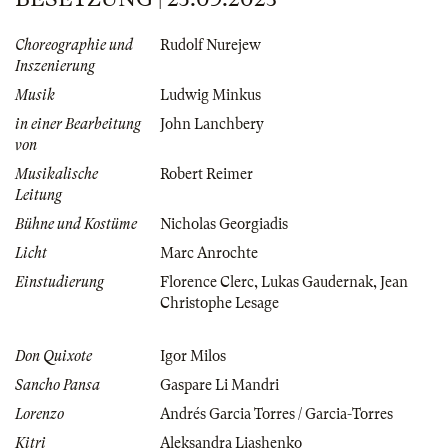
Choreographie und
Rudolf Nurejew
Inszenierung
Musik
Ludwig Minkus
in einer Bearbeitung
John Lanchbery
von
Musikalische
Robert Reimer
Leitung
Bühne und Kostüme
Nicholas Georgiadis
Licht
Marc Anrochte
Einstudierung
Florence Clerc
,
Lukas Gaudernak
,
Jean
Christophe Lesage
Don Quixote
Igor Milos
Sancho Pansa
Gaspare Li Mandri
Lorenzo
Andrés Garcia Torres / Garcia-Torres
Kitri
Aleksandra Liashenko