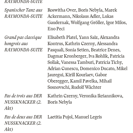
RAYMONDA-SUITE
Spanischer Tanz aus
Roswitha Over
,
Boris Nebyla
,
Marek
RAYMONDA-SUITE
Ackermann
,
Nikolaus Adler
,
Lukas
Gaudernak
,
Wolfgang Gröller
,
Igor Milos
,
Eno Peci
Grand pas classique
Elisabeth Platel
,
Yann Saïz
,
Alexandra
hongrois aus
Kontrus
,
Kathrin Czerny
,
Alessandra
RAYMONDA-SUITE
Pasquali
,
Sonia Setien
,
Beatrice Denes
,
Dagmar Kronberger
,
Iva Rohlik
,
Patricia
Sollak
,
Vanessa Tamburi
,
Patricia Tichy
,
Adrian Cunescu
,
Domenico Ducato
,
Mikel
Jauregui
,
Kirill Kourlaev
,
Gabor
Oberegger
,
Kamil Pavelka
,
Mihail
Sosnovschi
,
Rudolf Wächter
Pas de trois aus DER
Kathrin Czerny
,
Veronika Ikriannikova
,
NUSSKNACKER (2.
Boris Nebyla
Akt)
Pas de deux aus DER
Laetitia Pujol
,
Manuel Legris
NUSSKNACKER (2.
Akt)