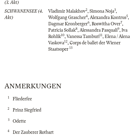
(3. Akt)
2
3
SCHWANENSEE (4.
Vladimir Malakhov
,
Simona Noja
,
4
5
Akt)
Wolfgang Grascher
,
Alexandra Kontrus
,
6
7
Dagmar Kronberger
,
Roswitha Over
,
8
9
Patricia Sollak
,
Alessandra Pasquali
,
Iva
10
11
Rohlik
,
Vanessa Tamburi
,
Elena / Alena
12
Vaskova
,
Corps de ballet der Wiener
13
Staatsoper
ANMERKUNGEN
1
Fliederfee
2
Prinz Siegfried
3
Odette
4
Der Zauberer Rotbart