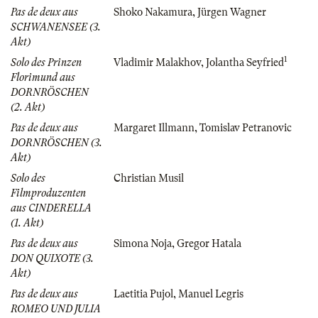
Pas de deux aus
Shoko Nakamura
,
Jürgen Wagner
SCHWANENSEE (3.
Akt)
1
Solo des Prinzen
Vladimir Malakhov
,
Jolantha Seyfried
Florimund aus
DORNRÖSCHEN
(2. Akt)
Pas de deux aus
Margaret Illmann
,
Tomislav Petranovic
DORNRÖSCHEN (3.
Akt)
Solo des
Christian Musil
Filmproduzenten
aus CINDERELLA
(1. Akt)
Pas de deux aus
Simona Noja
,
Gregor Hatala
DON QUIXOTE (3.
Akt)
Pas de deux aus
Laetitia Pujol
,
Manuel Legris
ROMEO UND JULIA