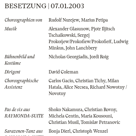
BESETZUNG | 07.01.2003
Choreographien von
Rudolf Nurejew
,
Marius Petipa
Musik
Alexander Glasunow
,
Pjotr Iljitsch
Tschaikowski
,
Sergej
Prokofjew/Prokofiew/Prokofieff
,
Ludwig
Minkus
,
John Lanchbery
Bühnenbild und
Nicholas Georgiadis
,
Jordi Roig
Kostüme
Dirigent
David Coleman
Choreographische
Carlos Gacio
,
Christian Tichy
,
Milan
Assistenz
Hatala
,
Alice Necsea
,
Richard Nowotny /
Novotny
Pas de six aus
Shoko Nakamura
,
Christian Rovny
,
RAYMONDA-SUITE
Michela Centin
,
Maria Kousouni
,
Christian Musil
,
Tomislav Petranovic
Sarazenen-Tanz aus
Ilonja Dierl
,
Christoph Wenzel