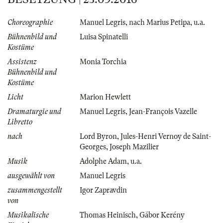
Choreographie
Manuel Legris
,
nach Marius Petipa
,
u.a.
Bühnenbild und
Luisa Spinatelli
Kostüme
Assistenz
Monia Torchia
Bühnenbild und
Kostüme
Licht
Marion Hewlett
Dramaturgie und
Manuel Legris
,
Jean-François Vazelle
Libretto
nach
Lord Byron
,
Jules-Henri Vernoy de Saint-
Georges
,
Joseph Mazilier
Musik
Adolphe Adam
,
u.a.
ausgewählt von
Manuel Legris
zusammengestellt
Igor Zapravdin
von
Musikalische
Thomas Heinisch
,
Gábor Kerény