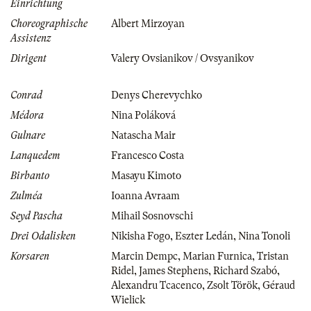
Einrichtung
Choreographische
Albert Mirzoyan
Assistenz
Dirigent
Valery Ovsianikov / Ovsyanikov
Conrad
Denys Cherevychko
Médora
Nina Poláková
Gulnare
Natascha Mair
Lanquedem
Francesco Costa
Birbanto
Masayu Kimoto
Zulméa
Ioanna Avraam
Seyd Pascha
Mihail Sosnovschi
Drei Odalisken
Nikisha Fogo
,
Eszter Ledán
,
Nina Tonoli
Korsaren
Marcin Dempc
,
Marian Furnica
,
Tristan
Ridel
,
James Stephens
,
Richard Szabó
,
Alexandru Tcacenco
,
Zsolt Török
,
Géraud
Wielick