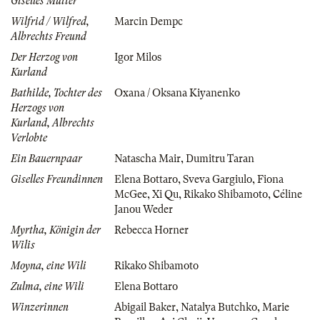
Giselles Mutter
Wilfrid / Wilfred,
Marcin Dempc
Albrechts Freund
Der Herzog von
Igor Milos
Kurland
Bathilde, Tochter des
Oxana / Oksana Kiyanenko
Herzogs von
Kurland, Albrechts
Verlobte
Ein Bauernpaar
Natascha Mair
,
Dumitru Taran
Giselles Freundinnen
Elena Bottaro
,
Sveva Gargiulo
,
Fiona
McGee
,
Xi Qu
,
Rikako Shibamoto
,
Céline
Janou Weder
Myrtha, Königin der
Rebecca Horner
Wilis
Moyna, eine Wili
Rikako Shibamoto
Zulma, eine Wili
Elena Bottaro
Winzerinnen
Abigail Baker
,
Natalya Butchko
,
Marie