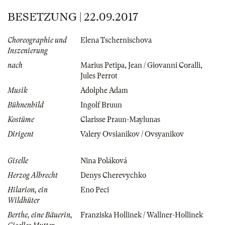
BESETZUNG | 22.09.2017
Choreographie und
Elena Tschernischova
Inszenierung
nach
Marius Petipa
,
Jean / Giovanni Coralli
,
Jules Perrot
Musik
Adolphe Adam
Bühnenbild
Ingolf Bruun
Kostüme
Clarisse Praun-Maylunas
Dirigent
Valery Ovsianikov / Ovsyanikov
Giselle
Nina Poláková
Herzog Albrecht
Denys Cherevychko
Hilarion, ein
Eno Peci
Wildhüter
Berthe, eine Bäuerin,
Franziska Hollinek / Wallner-Hollinek