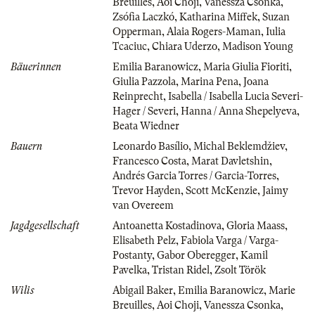
Breuilles
,
Aoi Choji
,
Vanessza Csonka
,
Zsófia Laczkó
,
Katharina Miffek
,
Suzan
Opperman
,
Alaia Rogers-Maman
,
Iulia
Tcaciuc
,
Chiara Uderzo
,
Madison Young
Bäuerinnen
Emilia Baranowicz
,
Maria Giulia Fioriti
,
Giulia Pazzola
,
Marina Pena
,
Joana
Reinprecht
,
Isabella / Isabella Lucia Severi-
Hager / Severi
,
Hanna / Anna Shepelyeva
,
Beata Wiedner
Bauern
Leonardo Basílio
,
Michal Beklemdžiev
,
Francesco Costa
,
Marat Davletshin
,
Andrés Garcia Torres / Garcia-Torres
,
Trevor Hayden
,
Scott McKenzie
,
Jaimy
van Overeem
Jagdgesellschaft
Antoanetta Kostadinova
,
Gloria Maass
,
Elisabeth Pelz
,
Fabiola Varga / Varga-
Postanty
,
Gabor Oberegger
,
Kamil
Pavelka
,
Tristan Ridel
,
Zsolt Török
Wilis
Abigail Baker
,
Emilia Baranowicz
,
Marie
Breuilles
,
Aoi Choji
,
Vanessza Csonka
,