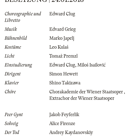
Choreographie und
Edward Clug
Libretto
Musik
Edvard Grieg
Bühnenbild
Marko Japelj
Kostüme
Leo Kulaš
Licht
Tomaž Premzl
Einstudierung
Edward Clug
,
Miloš Isailović
Dirigent
Simon Hewett
Klavier
Shino Takizawa
Chöre
Chorakademie der Wiener Staatsoper
,
Extrachor der Wiener Staatsoper
Peer Gynt
Jakob Feyferlik
Solveig
Alice Firenze
Der Tod
Andrey Kaydanovskiy