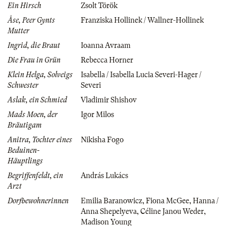
Ein Hirsch
Zsolt Török
Åse, Peer Gynts
Franziska Hollinek / Wallner-Hollinek
Mutter
Ingrid, die Braut
Ioanna Avraam
Die Frau in Grün
Rebecca Horner
Klein Helga, Solveigs
Isabella / Isabella Lucia Severi-Hager /
Schwester
Severi
Aslak, ein Schmied
Vladimir Shishov
Mads Moen, der
Igor Milos
Bräutigam
Anitra, Tochter eines
Nikisha Fogo
Beduinen-
Häuptlings
Begriffenfeldt, ein
András Lukács
Arzt
Dorfbewohnerinnen
Emilia Baranowicz
,
Fiona McGee
,
Hanna /
Anna Shepelyeva
,
Céline Janou Weder
,
Madison Young