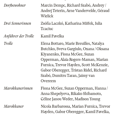
Dorfbewohner
Marcin Dempc
,
Richard Szabó
,
Andrey /
Andrej Teterin
,
Arne Vandervelde
,
Géraud
Wielick
Drei Sennerinnen
Zsófia Laczkó
,
Katharina Miffek
,
Iulia
Tcaciuc
Anführer der Trolle
Kamil Pavelka
Trolle
Elena Bottaro
,
Marie Breuilles
,
Natalya
Butchko
,
Sveva Gargiulo
,
Oxana / Oksana
Kiyanenko
,
Fiona McGee
,
Suzan
Opperman
,
Alaia Rogers-Maman
,
Marian
Furnica
,
Trevor Hayden
,
Scott McKenzie
,
Gabor Oberegger
,
Tristan Ridel
,
Richard
Szabó
,
Dumitru Taran
,
Jaimy van
Overeem
Marokkanerinnen
Fiona McGee
,
Suzan Opperman
,
Hanna /
Anna Shepelyeva
,
Rikako Shibamoto
,
Céline Janou Weder
,
Madison Young
Marokkaner
Nicola Barbarossa
,
Marian Furnica
,
Trevor
Hayden
,
Gabor Oberegger
,
Kamil Pavelka
,