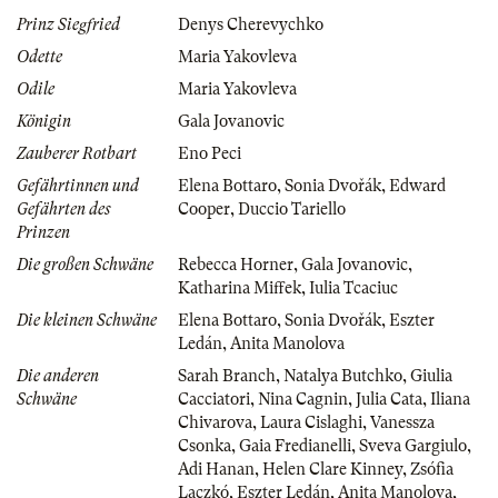
Prinz Siegfried
Denys Cherevychko
Odette
Maria Yakovleva
Odile
Maria Yakovleva
Königin
Gala Jovanovic
Zauberer Rotbart
Eno Peci
Gefährtinnen und
Elena Bottaro
,
Sonia Dvořák
,
Edward
Gefährten des
Cooper
,
Duccio Tariello
Prinzen
Die großen Schwäne
Rebecca Horner
,
Gala Jovanovic
,
Katharina Miffek
,
Iulia Tcaciuc
Die kleinen Schwäne
Elena Bottaro
,
Sonia Dvořák
,
Eszter
Ledán
,
Anita Manolova
Die anderen
Sarah Branch
,
Natalya Butchko
,
Giulia
Schwäne
Cacciatori
,
Nina Cagnin
,
Julia Cata
,
Iliana
Chivarova
,
Laura Cislaghi
,
Vanessza
Csonka
,
Gaia Fredianelli
,
Sveva Gargiulo
,
Adi Hanan
,
Helen Clare Kinney
,
Zsófia
Laczkó
,
Eszter Ledán
,
Anita Manolova
,