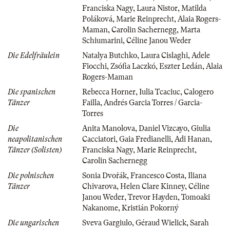
Franciska Nagy
,
Laura Nistor
,
Matilda
Poláková
,
Marie Reinprecht
,
Alaia Rogers-
Maman
,
Carolin Sachernegg
,
Marta
Schiumarini
,
Céline Janou Weder
Die Edelfräulein
Natalya Butchko
,
Laura Cislaghi
,
Adele
Fiocchi
,
Zsófia Laczkó
,
Eszter Ledán
,
Alaia
Rogers-Maman
Die spanischen
Rebecca Horner
,
Iulia Tcaciuc
,
Calogero
Tänzer
Failla
,
Andrés Garcia Torres / Garcia-
Torres
Die
Anita Manolova
,
Daniel Vizcayo
,
Giulia
neapolitanischen
Cacciatori
,
Gaia Fredianelli
,
Adi Hanan
,
Tänzer (Solisten)
Franciska Nagy
,
Marie Reinprecht
,
Carolin Sachernegg
Die polnischen
Sonia Dvořák
,
Francesco Costa
,
Iliana
Tänzer
Chivarova
,
Helen Clare Kinney
,
Céline
Janou Weder
,
Trevor Hayden
,
Tomoaki
Nakanome
,
Kristián Pokorný
Die ungarischen
Sveva Gargiulo
,
Géraud Wielick
,
Sarah