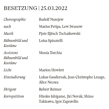
BESETZUNG | 25.03.2022
Choreographie
Rudolf Nurejew
nach
Marius Petipa
,
Lew Iwanow
Musik
Pjotr Iljitsch Tschaikowski
Bühnenbild und
Luisa Spinatelli
Kostüme
Assistenz
Monia Torchia
Bühnenbild und
Kostüme
Licht
Marion Hewlett
Einstudierung
Lukas Gaudernak
,
Jean Christophe Lesage
,
Alice Necsea
Dirigent
Robert Reimer
Korrepetition
Hiroko Ishigame
,
Jirí Novák
,
Shino
Takizawa
,
Igor Zapravdin