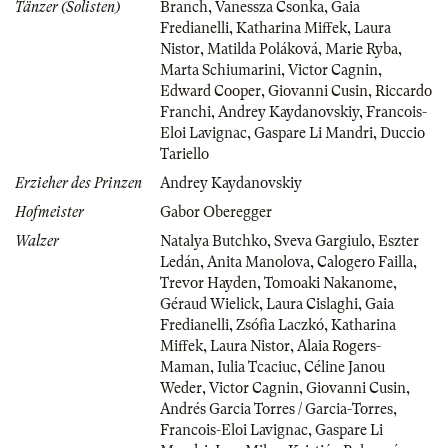
Tänzer (Solisten)
Branch
,
Vanessza Csonka
,
Gaia
Fredianelli
,
Katharina Miffek
,
Laura
Nistor
,
Matilda Poláková
,
Marie Ryba
,
Marta Schiumarini
,
Victor Cagnin
,
Edward Cooper
,
Giovanni Cusin
,
Riccardo
Franchi
,
Andrey Kaydanovskiy
,
Francois-
Eloi Lavignac
,
Gaspare Li Mandri
,
Duccio
Tariello
Erzieher des Prinzen
Andrey Kaydanovskiy
Hofmeister
Gabor Oberegger
Walzer
Natalya Butchko
,
Sveva Gargiulo
,
Eszter
Ledán
,
Anita Manolova
,
Calogero Failla
,
Trevor Hayden
,
Tomoaki Nakanome
,
Géraud Wielick
,
Laura Cislaghi
,
Gaia
Fredianelli
,
Zsófia Laczkó
,
Katharina
Miffek
,
Laura Nistor
,
Alaia Rogers-
Maman
,
Iulia Tcaciuc
,
Céline Janou
Weder
,
Victor Cagnin
,
Giovanni Cusin
,
Andrés Garcia Torres / Garcia-Torres
,
Francois-Eloi Lavignac
,
Gaspare Li